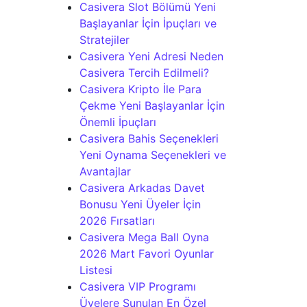
Casivera Slot Bölümü Yeni
Başlayanlar İçin İpuçları ve
Stratejiler
Casivera Yeni Adresi Neden
Casivera Tercih Edilmeli?
Casivera Kripto İle Para
Çekme Yeni Başlayanlar İçin
Önemli İpuçları
Casivera Bahis Seçenekleri
Yeni Oynama Seçenekleri ve
Avantajlar
Casivera Arkadas Davet
Bonusu Yeni Üyeler İçin
2026 Fırsatları
Casivera Mega Ball Oyna
2026 Mart Favori Oyunlar
Listesi
Casivera VIP Programı
Üyelere Sunulan En Özel