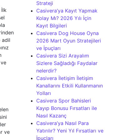
Strateji
İlk
Casivera’ya Kayıt Yapmak
sel
Kolay Mı? 2026 Yılı İçin
pla
Kayıt Bilgileri
rinden
Casivera Dog House Oyna
 adil
2026 Mart Oyun Stratejileri
ınız
ve İpuçları
m
Casivera Sizi Arayalım
 ve
Sizlere Sağladığı Faydalar
nelerdir?
Casivera İletişim İletişim
Kanallarını Etkili Kullanmanın
Yolları
Casivera Spor Bahisleri
Kayıp Bonusu Fırsatları ile
elen
Nasıl Kazanç
ini
Casivera’ya Nasıl Para
ler
Yatırılır? Yeni Yıl Fırsatları ve
ar ve
İpuçları