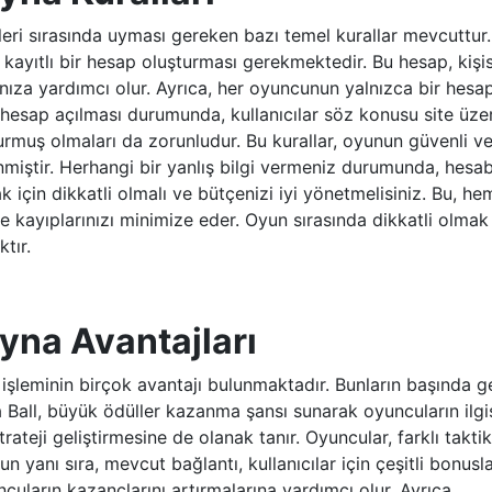
eri sırasında uyması gereken bazı temel kurallar mevcuttur. 
 kayıtlı bir hesap oluşturması gerekmektedir. Bu hesap, kişi
anıza yardımcı olur. Ayrıca, her oyuncunun yalnızca bir hesa
r hesap açılması durumunda, kullanıcılar söz konusu site üze
durmuş olmaları da zorunludur. Bu kurallar, oyunun güvenli ve
enmiştir. Herhangi bir yanlış bilgi vermeniz durumunda, hesab
 için dikkatli olmalı ve bütçenizi iyi yönetmelisiniz. Bu, he
e kayıplarınızı minimize eder. Oyun sırasında dikkatli olmak
tır.
yna Avantajları
işleminin birçok avantajı bulunmaktadır. Bunların başında g
 Ball, büyük ödüller kazanma şansı sunarak oyuncuların ilgis
rateji geliştirmesine de olanak tanır. Oyuncular, farklı taktik
n yanı sıra, mevcut bağlantı, kullanıcılar için çeşitli bonusl
cuların kazançlarını artırmalarına yardımcı olur. Ayrıca,