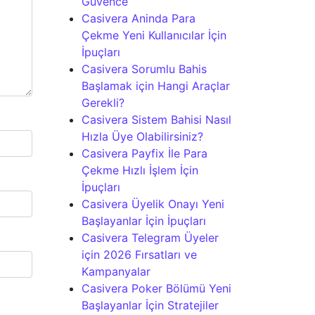
Güvence
Casivera Aninda Para
Çekme Yeni Kullanıcılar İçin
İpuçları
Casivera Sorumlu Bahis
Başlamak için Hangi Araçlar
Gerekli?
Casivera Sistem Bahisi Nasıl
Hızla Üye Olabilirsiniz?
Casivera Payfix İle Para
Çekme Hızlı İşlem İçin
İpuçları
Casivera Üyelik Onayı Yeni
Başlayanlar İçin İpuçları
Casivera Telegram Üyeler
için 2026 Fırsatları ve
Kampanyalar
Casivera Poker Bölümü Yeni
Başlayanlar İçin Stratejiler