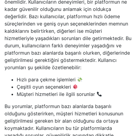
önemlidir. Kullanıcıların deneyimleri, bir platformun ne
kadar güvenilir olduğunu anlamak için oldukça
değerlidir. Bazı kullanıcılar, platformun hızlı ödeme
süreçlerinden ve geniş oyun seçeneklerinden memnun
kaldıklarını belirtirken, diğerleri ise müşteri
hizmetleriyle yaşadıkları sorunları dile getirmektedir. Bu
durum, kullanıcıların farklı deneyimler yaşadığını ve
platformun bazı alanlarda başarılı olurken, diğerlerinde
geliştirilmesi gerektiğini göstermektedir. Kullanıcı
yorumları şu şekilde özetlenebilir:
Hızlı para çekme işlemleri
Çeşitli oyun seçenekleri
Müşteri hizmetleri ile ilgili sorunlar
Bu yorumlar, platformun bazı alanlarda başarılı
olduğunu gösterirken, müşteri hizmetleri konusunun
geliştirilmesi gereken bir alan olduğunu da ortaya
koymaktadır. Kullanıcıların bu tür platformlarda
yaşadığı sorunlar, güvenilirlik açısından dikkatle