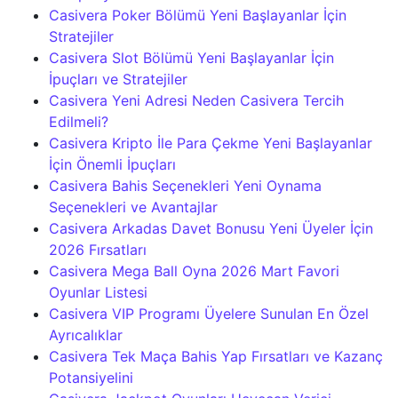
Casivera Poker Bölümü Yeni Başlayanlar İçin
Stratejiler
Casivera Slot Bölümü Yeni Başlayanlar İçin
İpuçları ve Stratejiler
Casivera Yeni Adresi Neden Casivera Tercih
Edilmeli?
Casivera Kripto İle Para Çekme Yeni Başlayanlar
İçin Önemli İpuçları
Casivera Bahis Seçenekleri Yeni Oynama
Seçenekleri ve Avantajlar
Casivera Arkadas Davet Bonusu Yeni Üyeler İçin
2026 Fırsatları
Casivera Mega Ball Oyna 2026 Mart Favori
Oyunlar Listesi
Casivera VIP Programı Üyelere Sunulan En Özel
Ayrıcalıklar
Casivera Tek Maça Bahis Yap Fırsatları ve Kazanç
Potansiyelini