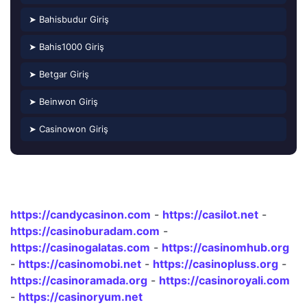
➤ Bahisbudur Giriş
➤ Bahis1000 Giriş
➤ Betgar Giriş
➤ Beinwon Giriş
➤ Casinowon Giriş
https://candycasinon.com
-
https://casilot.net
-
https://casinoburadam.com
-
https://casinogalatas.com
-
https://casinomhub.org
-
https://casinomobi.net
-
https://casinopluss.org
-
https://casinoramada.org
-
https://casinoroyali.com
-
https://casinoryum.net