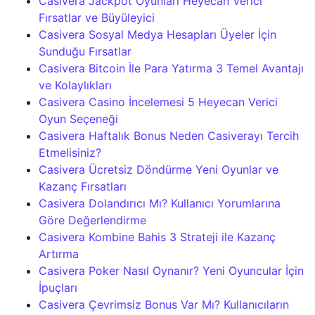
Casivera Jackpot Oyunları Heyecan Verici
Fırsatlar ve Büyüleyici
Casivera Sosyal Medya Hesapları Üyeler İçin
Sunduğu Fırsatlar
Casivera Bitcoin İle Para Yatırma 3 Temel Avantajı
ve Kolaylıkları
Casivera Casino İncelemesi 5 Heyecan Verici
Oyun Seçeneği
Casivera Haftalık Bonus Neden Casiverayı Tercih
Etmelisiniz?
Casivera Ücretsiz Döndürme Yeni Oyunlar ve
Kazanç Fırsatları
Casivera Dolandırıcı Mı? Kullanıcı Yorumlarına
Göre Değerlendirme
Casivera Kombine Bahis 3 Strateji ile Kazanç
Artırma
Casivera Poker Nasıl Oynanır? Yeni Oyuncular İçin
İpuçları
Casivera Çevrimsiz Bonus Var Mı? Kullanıcıların