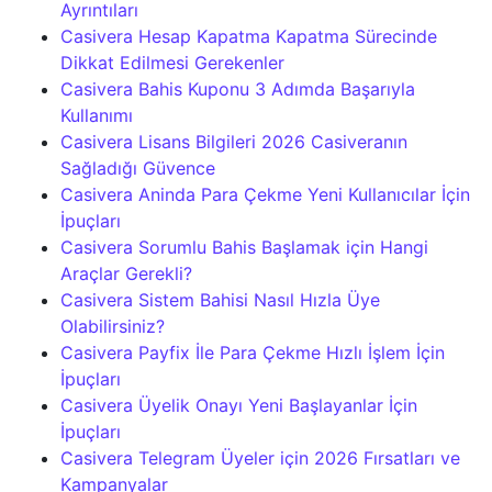
Ayrıntıları
Casivera Hesap Kapatma Kapatma Sürecinde
Dikkat Edilmesi Gerekenler
Casivera Bahis Kuponu 3 Adımda Başarıyla
Kullanımı
Casivera Lisans Bilgileri 2026 Casiveranın
Sağladığı Güvence
Casivera Aninda Para Çekme Yeni Kullanıcılar İçin
İpuçları
Casivera Sorumlu Bahis Başlamak için Hangi
Araçlar Gerekli?
Casivera Sistem Bahisi Nasıl Hızla Üye
Olabilirsiniz?
Casivera Payfix İle Para Çekme Hızlı İşlem İçin
İpuçları
Casivera Üyelik Onayı Yeni Başlayanlar İçin
İpuçları
Casivera Telegram Üyeler için 2026 Fırsatları ve
Kampanyalar