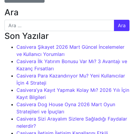
Ara
Arama:
Son Yazılar
Casivera Şikayet 2026 Mart Güncel İncelemeler
ve Kullanıcı Yorumları
Casivera İlk Yatırım Bonusu Var Mı? 3 Avantajı ve
Kazanç Fırsatları
Casivera Para Kazandırıyor Mu? Yeni Kullanıcılar
İçin 4 Strateji
Casivera’ya Kayıt Yapmak Kolay Mı? 2026 Yılı İçin
Kayıt Bilgileri
Casivera Dog House Oyna 2026 Mart Oyun
Stratejileri ve İpuçları
Casivera Sizi Arayalım Sizlere Sağladığı Faydalar
nelerdir?
Casivera İletişim İletişim Kanallarını Etkili