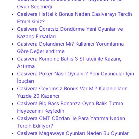
Oyun Seçeneği
Casivera Haftalık Bonus Neden Casiverayı Tercih
Etmelisiniz?
Casivera Ücretsiz Döndürme Yeni Oyunlar ve
Kazanç Fırsatları
Casivera Dolandırıcı Mı? Kullanıcı Yorumlarına
Göre Değerlendirme
Casivera Kombine Bahis 3 Strateji ile Kazanç
Artırma
Casivera Poker Nasıl Oynanır? Yeni Oyuncular İçin
İpuçları
Casivera Çevrimsiz Bonus Var Mı? Kullanıcıların
Yüzde 20 Kazancı
Casivera Big Bass Bonanza Oyna Balık Tutma
Heyecanını Keşfedin
Casivera CMT Cüzdan İle Para Yatırma Neden
Tercih Ediliyor?
Casivera Megaways Oyunları Neden Bu Oyunlar