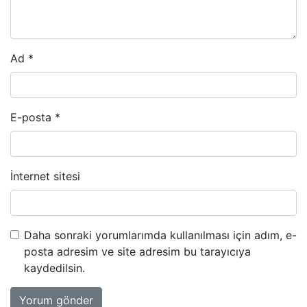
Ad
*
E-posta
*
İnternet sitesi
Daha sonraki yorumlarımda kullanılması için adım, e-
posta adresim ve site adresim bu tarayıcıya
kaydedilsin.