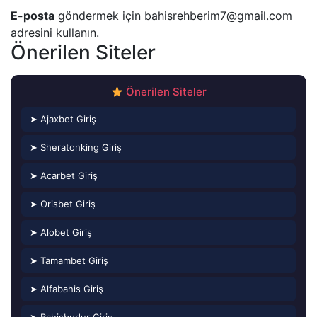
E-posta
göndermek için
bahisrehberim7@gmail.com
adresini kullanın.
Önerilen Siteler
Önerilen Siteler
➤ Ajaxbet Giriş
➤ Sheratonking Giriş
➤ Acarbet Giriş
➤ Orisbet Giriş
➤ Alobet Giriş
➤ Tamambet Giriş
➤ Alfabahis Giriş