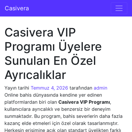
İçeriğe geç
Casivera
Ana gezinti
Casivera VIP
Programı Üyelere
Sunulan En Özel
Ayrıcalıklar
Yayın tarihi
Temmuz 4, 2026
tarafından
admin
Online bahis dünyasında kendine yer edinen
platformlardan biri olan
Casivera VIP Programı
,
kullanıcılara ayrıcalıklı ve benzersiz bir deneyim
sunmaktadır. Bu program, bahis severlerin daha fazla
kazanç elde etmeleri için özel olarak tasarlanmıştır.
Herkesin erişimine açık olan standart üyelikten farklı