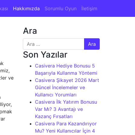
ikası
Hakkımızda
Sorumlu Oyun
İletişim
Ara
Arama:
Son Yazılar
ak
Casivera Hediye Bonusu 5
emiz,
Başarıyla Kullanma Yöntemi
zler ve
Casivera Şikayet 2026 Mart
Güncel İncelemeler ve
Kullanıcı Yorumları
n
Casivera İlk Yatırım Bonusu
liyor,
Var Mı? 3 Avantajı ve
yapmak
Kazanç Fırsatları
rar
Casivera Para Kazandırıyor
Mu? Yeni Kullanıcılar İçin 4