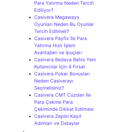
Para Yatırma Neden Tercih
Ediliyor?
Casivera Megaways
Oyunları Neden Bu Oyunlar
Tercih Edilmeli?
Casivera Payfix İle Para
Yatırma Hızlı İşlem
Avantajları ve İpuçları
Casivera Bedava Bahis Yeni
Kullanıcılar İçin 4 Fırsat
Casivera Poker Bonusları
Neden Casiverayı
Seçmelisiniz?
Casivera CMT Cüzdan İle
Para Çekme Para
Çekiminde Dikkat Edilmesi
Casivera Zeplin Kayıt
Adımları ve Detaylar