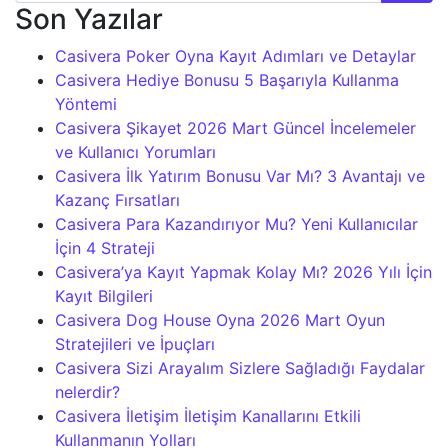
Son Yazılar
Casivera Poker Oyna Kayıt Adımları ve Detaylar
Casivera Hediye Bonusu 5 Başarıyla Kullanma
Yöntemi
Casivera Şikayet 2026 Mart Güncel İncelemeler
ve Kullanıcı Yorumları
Casivera İlk Yatırım Bonusu Var Mı? 3 Avantajı ve
Kazanç Fırsatları
Casivera Para Kazandırıyor Mu? Yeni Kullanıcılar
İçin 4 Strateji
Casivera’ya Kayıt Yapmak Kolay Mı? 2026 Yılı İçin
Kayıt Bilgileri
Casivera Dog House Oyna 2026 Mart Oyun
Stratejileri ve İpuçları
Casivera Sizi Arayalım Sizlere Sağladığı Faydalar
nelerdir?
Casivera İletişim İletişim Kanallarını Etkili
Kullanmanın Yolları