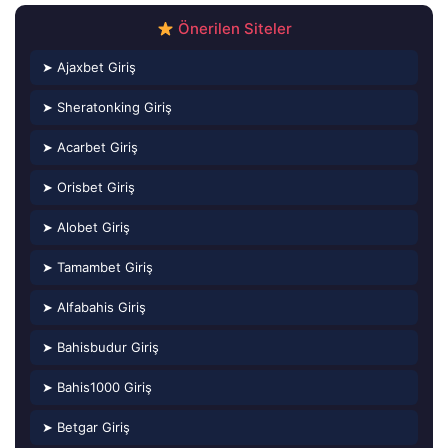
Önerilen Siteler
➤ Ajaxbet Giriş
➤ Sheratonking Giriş
➤ Acarbet Giriş
➤ Orisbet Giriş
➤ Alobet Giriş
➤ Tamambet Giriş
➤ Alfabahis Giriş
➤ Bahisbudur Giriş
➤ Bahis1000 Giriş
➤ Betgar Giriş