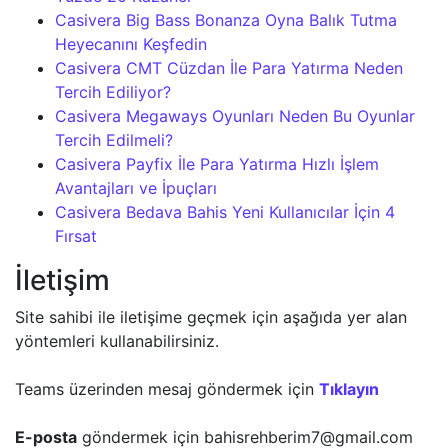
Casivera Big Bass Bonanza Oyna Balık Tutma
Heyecanını Keşfedin
Casivera CMT Cüzdan İle Para Yatırma Neden
Tercih Ediliyor?
Casivera Megaways Oyunları Neden Bu Oyunlar
Tercih Edilmeli?
Casivera Payfix İle Para Yatırma Hızlı İşlem
Avantajları ve İpuçları
Casivera Bedava Bahis Yeni Kullanıcılar İçin 4
Fırsat
İletişim
Site sahibi ile iletişime geçmek için aşağıda yer alan
yöntemleri kullanabilirsiniz.
Teams üzerinden mesaj göndermek için
Tıklayın
E-posta
göndermek için
bahisrehberim7@gmail.com