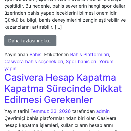
çeşitlidir. Bu nedenle, bahis severlerin hangi spor dalları
üzerinden bahis yapabileceklerini bilmesi önemlidir.
Çünkü bu bilgi, bahis deneyimlerini zenginleştirebilir ve
kazançlarını artırabilir. […]
from Casivera Hangi Spor Dallarında
Daha fazlasını oku…
Yayınlanan
Bahis
Etiketlenen
Bahis Platformları
,
Casivera bahis seçenekleri
,
Spor bahisleri
Yorum
yapın
Casivera Hesap Kapatma
Kapatma Sürecinde Dikkat
Edilmesi Gerekenler
Yayın tarihi
Temmuz 23, 2026
tarafından
admin
Çevrimiçi bahis platformlarından biri olan Casivera
hesap kapatma işlemleri, kullanıcıların hesaplarını