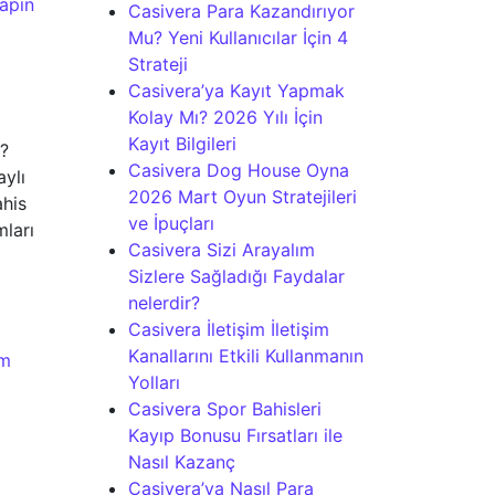
apın
Casivera Para Kazandırıyor
Mu? Yeni Kullanıcılar İçin 4
Strateji
Casivera’ya Kayıt Yapmak
Kolay Mı? 2026 Yılı İçin
Kayıt Bilgileri
ı?
Casivera Dog House Oyna
aylı
2026 Mart Oyun Stratejileri
ahis
ve İpuçları
mları
Casivera Sizi Arayalım
Sizlere Sağladığı Faydalar
nelerdir?
Casivera İletişim İletişim
Kanallarını Etkili Kullanmanın
um
Yolları
Casivera Spor Bahisleri
Kayıp Bonusu Fırsatları ile
Nasıl Kazanç
Casivera’ya Nasıl Para