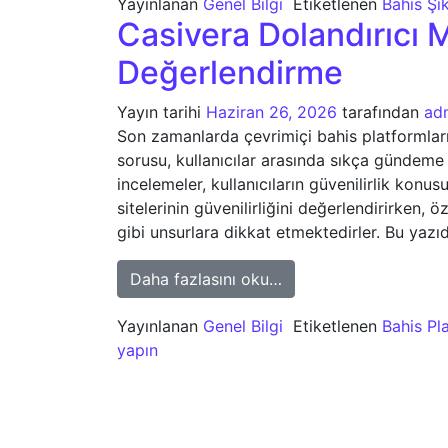
Yayınlanan
Genel Bilgi
Etiketlenen
Bahis Şik
Casivera Dolandırıcı M
Değerlendirme
Yayın tarihi
Haziran 26, 2026
tarafından
ad
Son zamanlarda çevrimiçi bahis platformları
sorusu, kullanıcılar arasında sıkça gündeme
incelemeler, kullanıcıların güvenilirlik kon
sitelerinin güvenilirliğini değerlendirirken, 
gibi unsurlara dikkat etmektedirler. Bu yazı
from Casivera Dolandı
Daha fazlasını oku…
Yayınlanan
Genel Bilgi
Etiketlenen
Bahis Pl
yapın