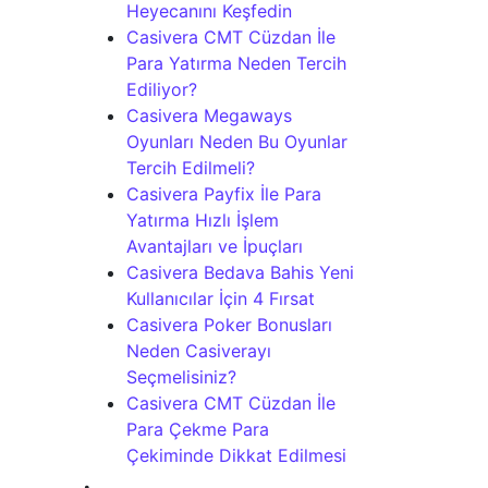
Heyecanını Keşfedin
Casivera CMT Cüzdan İle
Para Yatırma Neden Tercih
Ediliyor?
Casivera Megaways
Oyunları Neden Bu Oyunlar
Tercih Edilmeli?
Casivera Payfix İle Para
Yatırma Hızlı İşlem
Avantajları ve İpuçları
Casivera Bedava Bahis Yeni
Kullanıcılar İçin 4 Fırsat
Casivera Poker Bonusları
Neden Casiverayı
Seçmelisiniz?
Casivera CMT Cüzdan İle
Para Çekme Para
Çekiminde Dikkat Edilmesi