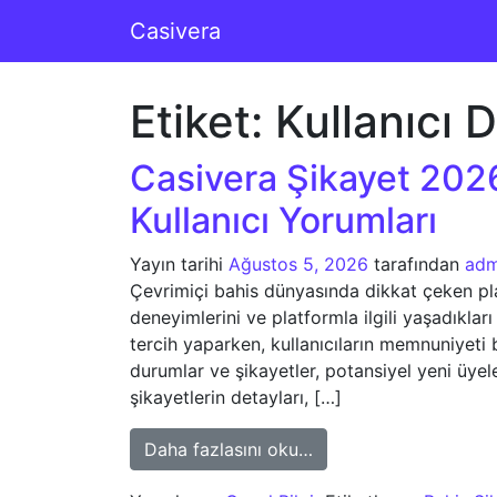
İçeriğe geç
Casivera
Ana gezinti
Etiket:
Kullanıcı 
Casivera Şikayet 202
Kullanıcı Yorumları
Yayın tarihi
Ağustos 5, 2026
tarafından
adm
Çevrimiçi bahis dünyasında dikkat çeken plat
deneyimlerini ve platformla ilgili yaşadıkları
tercih yaparken, kullanıcıların memnuniyeti b
durumlar ve şikayetler, potansiyel yeni üyel
şikayetlerin detayları, […]
from Casivera Şikayet
Daha fazlasını oku…