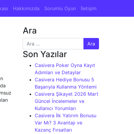
ikası
Hakkımızda
Sorumlu Oyun
İletişim
Ara
Arama:
Son Yazılar
Casivera Poker Oyna Kayıt
Adımları ve Detaylar
ın
Casivera Hediye Bonusu 5
nda
Başarıyla Kullanma Yöntemi
lumsuz
Casivera Şikayet 2026 Mart
ılan
Güncel İncelemeler ve
Kullanıcı Yorumları
Casivera İlk Yatırım Bonusu
Var Mı? 3 Avantajı ve
Kazanç Fırsatları