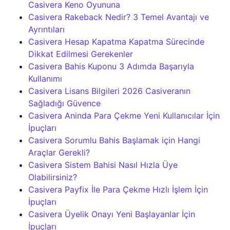
Casivera Keno Oyununa
Casivera Rakeback Nedir? 3 Temel Avantajı ve
Ayrıntıları
Casivera Hesap Kapatma Kapatma Sürecinde
Dikkat Edilmesi Gerekenler
Casivera Bahis Kuponu 3 Adımda Başarıyla
Kullanımı
Casivera Lisans Bilgileri 2026 Casiveranın
Sağladığı Güvence
Casivera Aninda Para Çekme Yeni Kullanıcılar İçin
İpuçları
Casivera Sorumlu Bahis Başlamak için Hangi
Araçlar Gerekli?
Casivera Sistem Bahisi Nasıl Hızla Üye
Olabilirsiniz?
Casivera Payfix İle Para Çekme Hızlı İşlem İçin
İpuçları
Casivera Üyelik Onayı Yeni Başlayanlar İçin
İpuçları