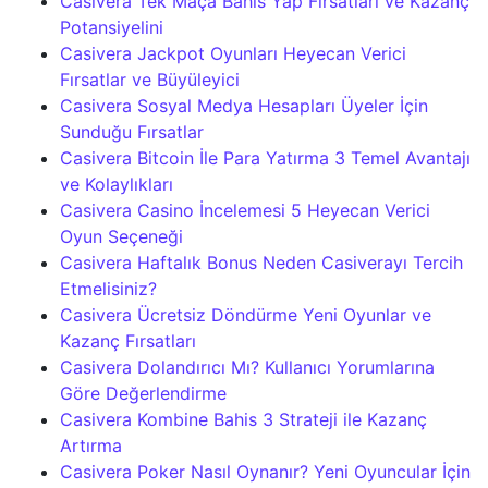
Casivera Tek Maça Bahis Yap Fırsatları ve Kazanç
Potansiyelini
Casivera Jackpot Oyunları Heyecan Verici
Fırsatlar ve Büyüleyici
Casivera Sosyal Medya Hesapları Üyeler İçin
Sunduğu Fırsatlar
Casivera Bitcoin İle Para Yatırma 3 Temel Avantajı
ve Kolaylıkları
Casivera Casino İncelemesi 5 Heyecan Verici
Oyun Seçeneği
Casivera Haftalık Bonus Neden Casiverayı Tercih
Etmelisiniz?
Casivera Ücretsiz Döndürme Yeni Oyunlar ve
Kazanç Fırsatları
Casivera Dolandırıcı Mı? Kullanıcı Yorumlarına
Göre Değerlendirme
Casivera Kombine Bahis 3 Strateji ile Kazanç
Artırma
Casivera Poker Nasıl Oynanır? Yeni Oyuncular İçin