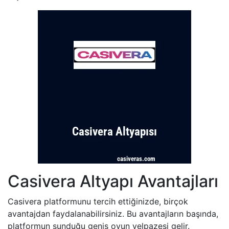
Casivera Altyapı Avantajları
Casivera platformunu tercih ettiğinizde, birçok
avantajdan faydalanabilirsiniz. Bu avantajların başında,
platformun sunduğu geniş oyun yelpazesi gelir.