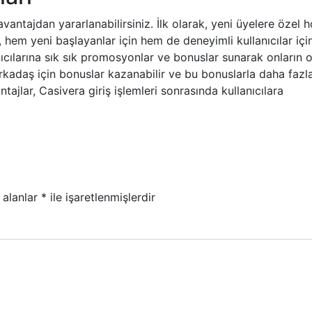
antajdan yararlanabilirsiniz. İlk olarak, yeni üyelere özel 
 hem yeni başlayanlar için hem de deneyimli kullanıcılar içi
anıcılarına sık sık promosyonlar ve bonuslar sunarak onların 
arkadaş için bonuslar kazanabilir ve bu bonuslarla daha faz
ajlar, Casivera giriş işlemleri sonrasında kullanıcılara
 alanlar
*
ile işaretlenmişlerdir