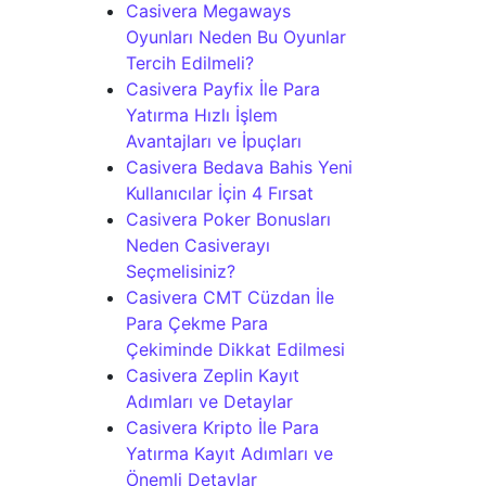
Casivera Megaways
Oyunları Neden Bu Oyunlar
Tercih Edilmeli?
Casivera Payfix İle Para
Yatırma Hızlı İşlem
Avantajları ve İpuçları
Casivera Bedava Bahis Yeni
Kullanıcılar İçin 4 Fırsat
Casivera Poker Bonusları
Neden Casiverayı
Seçmelisiniz?
Casivera CMT Cüzdan İle
Para Çekme Para
Çekiminde Dikkat Edilmesi
Casivera Zeplin Kayıt
Adımları ve Detaylar
Casivera Kripto İle Para
Yatırma Kayıt Adımları ve
Önemli Detaylar