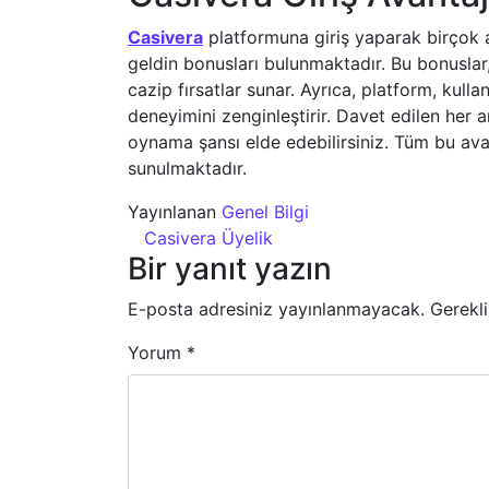
Casivera
platformuna giriş yaparak birçok av
geldin bonusları bulunmaktadır. Bu bonuslar,
cazip fırsatlar sunar. Ayrıca, platform, kull
deneyimini zenginleştirir. Davet edilen her 
oynama şansı elde edebilirsiniz. Tüm bu avant
sunulmaktadır.
Yayınlanan
Genel Bilgi
Yazı dolaşımı
Casivera Üyelik
Bir yanıt yazın
E-posta adresiniz yayınlanmayacak.
Gerekli
Yorum
*