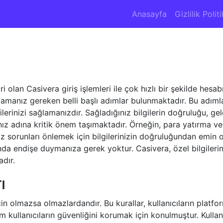
Anasayfa
Gizlilik Polit
 olan Casivera giriş işlemleri ile çok hızlı bir şekilde hesabı
amlamanız gereken belli başlı adımlar bulunmaktadır. Bu adıml
lerinizi sağlamanızdır. Sağladığınız bilgilerin doğruluğu, ge
z adına kritik önem taşımaktadır. Örneğin, para yatırma ve
iz sorunları önlemek için bilgilerinizin doğruluğundan emin o
unda endişe duymanıza gerek yoktur. Casivera, özel bilgilerin
dır.
ı
için olmazsa olmazlardandır. Bu kurallar, kullanıcıların platf
kullanıcıların güvenliğini korumak için konulmuştur. Kullanı