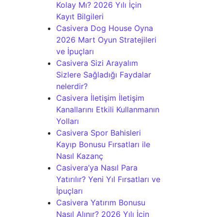
Kolay Mı? 2026 Yılı İçin
Kayıt Bilgileri
Casivera Dog House Oyna
2026 Mart Oyun Stratejileri
ve İpuçları
Casivera Sizi Arayalım
Sizlere Sağladığı Faydalar
nelerdir?
Casivera İletişim İletişim
Kanallarını Etkili Kullanmanın
Yolları
Casivera Spor Bahisleri
Kayıp Bonusu Fırsatları ile
Nasıl Kazanç
Casivera’ya Nasıl Para
Yatırılır? Yeni Yıl Fırsatları ve
İpuçları
Casivera Yatırım Bonusu
Nasıl Alınır? 2026 Yılı İçin