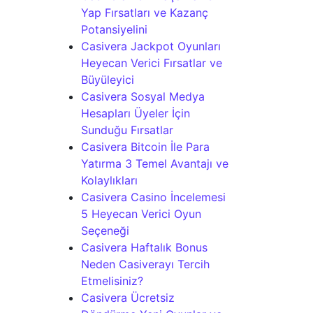
Yap Fırsatları ve Kazanç
Potansiyelini
Casivera Jackpot Oyunları
Heyecan Verici Fırsatlar ve
Büyüleyici
Casivera Sosyal Medya
Hesapları Üyeler İçin
Sunduğu Fırsatlar
Casivera Bitcoin İle Para
Yatırma 3 Temel Avantajı ve
Kolaylıkları
Casivera Casino İncelemesi
5 Heyecan Verici Oyun
Seçeneği
Casivera Haftalık Bonus
Neden Casiverayı Tercih
Etmelisiniz?
Casivera Ücretsiz