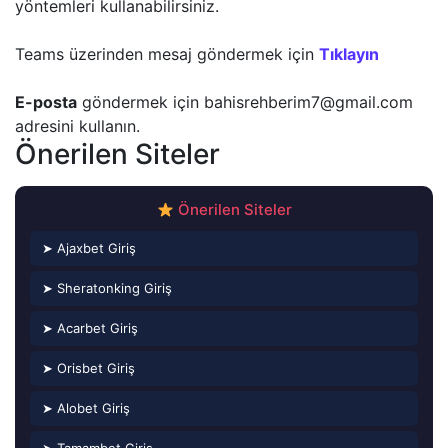
yöntemleri kullanabilirsiniz.
Teams üzerinden mesaj göndermek için
Tıklayın
E-posta
göndermek için
bahisrehberim7@gmail.com
adresini kullanın.
Önerilen Siteler
Önerilen Siteler
➤ Ajaxbet Giriş
➤ Sheratonking Giriş
➤ Acarbet Giriş
➤ Orisbet Giriş
➤ Alobet Giriş