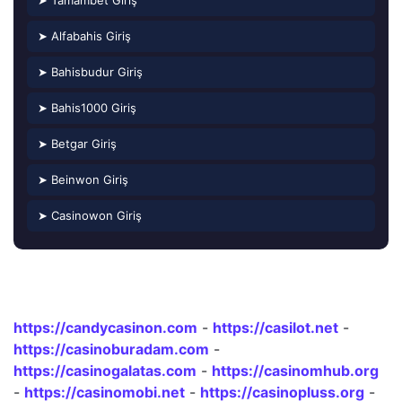
➤ Tamambet Giriş
➤ Alfabahis Giriş
➤ Bahisbudur Giriş
➤ Bahis1000 Giriş
➤ Betgar Giriş
➤ Beinwon Giriş
➤ Casinowon Giriş
https://candycasinon.com
-
https://casilot.net
-
https://casinoburadam.com
-
https://casinogalatas.com
-
https://casinomhub.org
-
https://casinomobi.net
-
https://casinopluss.org
-