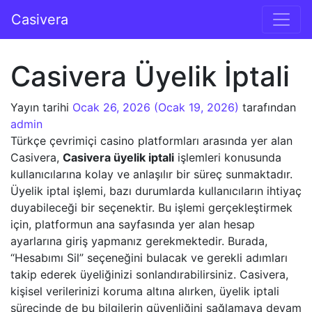
İçeriğe geç
Casivera
Ana gezinti
Casivera Üyelik İptali
Yayın tarihi
Ocak 26, 2026
(Ocak 19, 2026)
tarafından
admin
Türkçe çevrimiçi casino platformları arasında yer alan
Casivera,
Casivera üyelik iptali
işlemleri konusunda
kullanıcılarına kolay ve anlaşılır bir süreç sunmaktadır.
Üyelik iptal işlemi, bazı durumlarda kullanıcıların ihtiyaç
duyabileceği bir seçenektir. Bu işlemi gerçekleştirmek
için, platformun ana sayfasında yer alan hesap
ayarlarına giriş yapmanız gerekmektedir. Burada,
“Hesabımı Sil” seçeneğini bulacak ve gerekli adımları
takip ederek üyeliğinizi sonlandırabilirsiniz. Casivera,
kişisel verilerinizi koruma altına alırken, üyelik iptali
sürecinde de bu bilgilerin güvenliğini sağlamaya devam