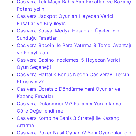
Casivera Tek Maça Bahis Yap Fırsatları ve Kazanç
Potansiyelini
Casivera Jackpot Oyunları Heyecan Verici
Fırsatlar ve Büyüleyici
Casivera Sosyal Medya Hesapları Üyeler İçin
Sunduğu Fırsatlar
Casivera Bitcoin İle Para Yatırma 3 Temel Avantajı
ve Kolaylıkları
Casivera Casino İncelemesi 5 Heyecan Verici
Oyun Seçeneği
Casivera Haftalık Bonus Neden Casiverayı Tercih
Etmelisiniz?
Casivera Ücretsiz Döndürme Yeni Oyunlar ve
Kazanç Fırsatları
Casivera Dolandırıcı Mı? Kullanıcı Yorumlarına
Göre Değerlendirme
Casivera Kombine Bahis 3 Strateji ile Kazanç
Artırma
Casivera Poker Nasıl Oynanır? Yeni Oyuncular İçin