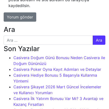
kaydedilsin.
Ara
Arama:
Son Yazılar
Casivera Doğum Günü Bonusu Neden Casivera ile
Doğum Gününüzü
Casivera Poker Oyna Kayıt Adımları ve Detaylar
Casivera Hediye Bonusu 5 Başarıyla Kullanma
Yöntemi
Casivera Şikayet 2026 Mart Güncel İncelemeler
ve Kullanıcı Yorumları
Casivera İlk Yatırım Bonusu Var Mı? 3 Avantajı ve
Kazanç Fırsatları