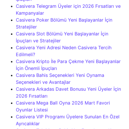
Casivera Telegram Üyeler için 2026 Fırsatları ve
Kampanyalar
Casivera Poker Bölümü Yeni Başlayanlar İçin
Stratejiler
Casivera Slot Bölümü Yeni Başlayanlar İçin
İpuçları ve Stratejiler
Casivera Yeni Adresi Neden Casivera Tercih
Edilmeli?
Casivera Kripto İle Para Çekme Yeni Başlayanlar
İçin Önemli İpuçları
Casivera Bahis Seçenekleri Yeni Oynama
Seçenekleri ve Avantajlar
Casivera Arkadas Davet Bonusu Yeni Üyeler İçin
2026 Fırsatları
Casivera Mega Ball Oyna 2026 Mart Favori
Oyunlar Listesi
Casivera VIP Programı Üyelere Sunulan En Özel
Ayrıcalıklar