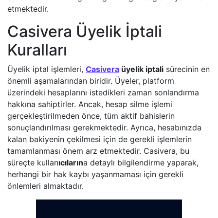
etmektedir.
Casivera Üyelik İptali
Kuralları
Üyelik iptal işlemleri,
Casivera
üyelik iptali
sürecinin en
önemli aşamalarından biridir. Üyeler, platform
üzerindeki hesaplarını istedikleri zaman sonlandırma
hakkına sahiptirler. Ancak, hesap silme işlemi
gerçekleştirilmeden önce, tüm aktif bahislerin
sonuçlandırılması gerekmektedir. Ayrıca, hesabınızda
kalan bakiyenin çekilmesi için de gerekli işlemlerin
tamamlanması önem arz etmektedir. Casivera, bu
süreçte kullan
ıcıların
a detaylı bilgilendirme yaparak,
herhangi bir hak kaybı yaşanmaması için gerekli
önlemleri almaktadır.