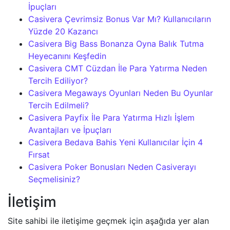
İpuçları
Casivera Çevrimsiz Bonus Var Mı? Kullanıcıların
Yüzde 20 Kazancı
Casivera Big Bass Bonanza Oyna Balık Tutma
Heyecanını Keşfedin
Casivera CMT Cüzdan İle Para Yatırma Neden
Tercih Ediliyor?
Casivera Megaways Oyunları Neden Bu Oyunlar
Tercih Edilmeli?
Casivera Payfix İle Para Yatırma Hızlı İşlem
Avantajları ve İpuçları
Casivera Bedava Bahis Yeni Kullanıcılar İçin 4
Fırsat
Casivera Poker Bonusları Neden Casiverayı
Seçmelisiniz?
İletişim
Site sahibi ile iletişime geçmek için aşağıda yer alan