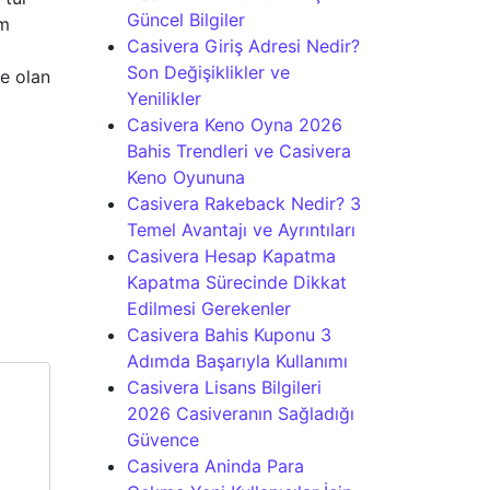
Güncel Bilgiler
am
Casivera Giriş Adresi Nedir?
Son Değişiklikler ve
ye olan
Yenilikler
Casivera Keno Oyna 2026
Bahis Trendleri ve Casivera
Keno Oyununa
Casivera Rakeback Nedir? 3
Temel Avantajı ve Ayrıntıları
Casivera Hesap Kapatma
Kapatma Sürecinde Dikkat
Edilmesi Gerekenler
Casivera Bahis Kuponu 3
Adımda Başarıyla Kullanımı
Casivera Lisans Bilgileri
2026 Casiveranın Sağladığı
Güvence
Casivera Aninda Para