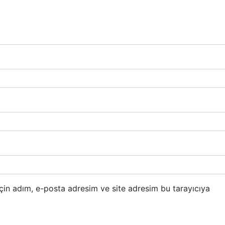
çin adım, e-posta adresim ve site adresim bu tarayıcıya