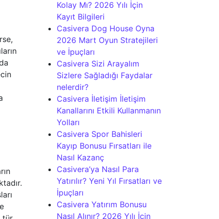
Kolay Mı? 2026 Yılı İçin
Kayıt Bilgileri
Casivera Dog House Oyna
rse,
2026 Mart Oyun Stratejileri
ların
ve İpuçları
nda
Casivera Sizi Arayalım
ecin
Sizlere Sağladığı Faydalar
nelerdir?
a
Casivera İletişim İletişim
Kanallarını Etkili Kullanmanın
Yolları
Casivera Spor Bahisleri
Kayıp Bonusu Fırsatları ile
Nasıl Kazanç
Casivera’ya Nasıl Para
rın
Yatırılır? Yeni Yıl Fırsatları ve
tadır.
İpuçları
ları
Casivera Yatırım Bonusu
ye
Nasıl Alınır? 2026 Yılı İçin
 tür