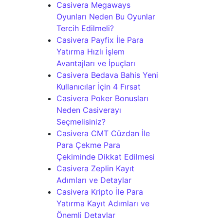
Casivera Megaways
Oyunları Neden Bu Oyunlar
Tercih Edilmeli?
Casivera Payfix İle Para
Yatırma Hızlı İşlem
Avantajları ve İpuçları
Casivera Bedava Bahis Yeni
Kullanıcılar İçin 4 Fırsat
Casivera Poker Bonusları
Neden Casiverayı
Seçmelisiniz?
Casivera CMT Cüzdan İle
Para Çekme Para
Çekiminde Dikkat Edilmesi
Casivera Zeplin Kayıt
Adımları ve Detaylar
Casivera Kripto İle Para
Yatırma Kayıt Adımları ve
Önemli Detaylar