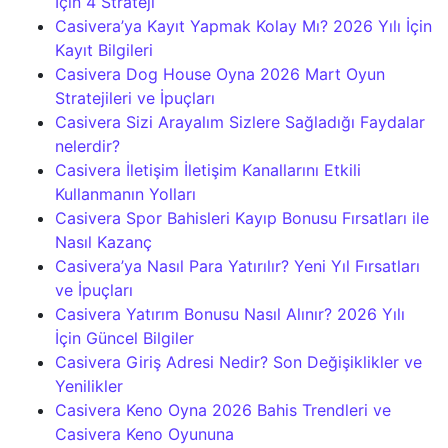
İçin 4 Strateji
Casivera’ya Kayıt Yapmak Kolay Mı? 2026 Yılı İçin
Kayıt Bilgileri
Casivera Dog House Oyna 2026 Mart Oyun
Stratejileri ve İpuçları
Casivera Sizi Arayalım Sizlere Sağladığı Faydalar
nelerdir?
Casivera İletişim İletişim Kanallarını Etkili
Kullanmanın Yolları
Casivera Spor Bahisleri Kayıp Bonusu Fırsatları ile
Nasıl Kazanç
Casivera’ya Nasıl Para Yatırılır? Yeni Yıl Fırsatları
ve İpuçları
Casivera Yatırım Bonusu Nasıl Alınır? 2026 Yılı
İçin Güncel Bilgiler
Casivera Giriş Adresi Nedir? Son Değişiklikler ve
Yenilikler
Casivera Keno Oyna 2026 Bahis Trendleri ve
Casivera Keno Oyununa