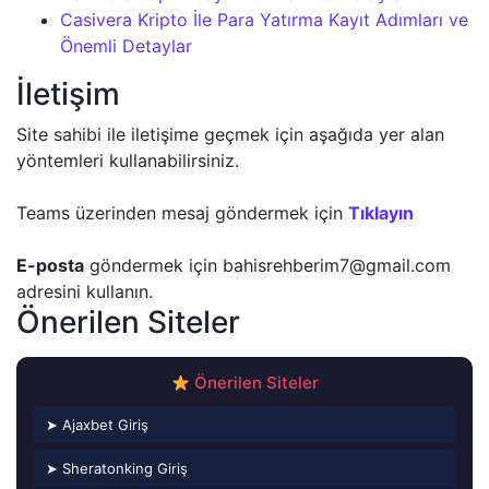
Casivera Kripto İle Para Yatırma Kayıt Adımları ve
Önemli Detaylar
İletişim
Site sahibi ile iletişime geçmek için aşağıda yer alan
yöntemleri kullanabilirsiniz.
Teams üzerinden mesaj göndermek için
Tıklayın
E-posta
göndermek için
bahisrehberim7@gmail.com
adresini kullanın.
Önerilen Siteler
Önerilen Siteler
➤ Ajaxbet Giriş
➤ Sheratonking Giriş