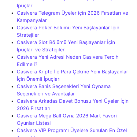
İpuçları
Casivera Telegram Üyeler için 2026 Fırsatları ve
Kampanyalar
Casivera Poker Bölümü Yeni Başlayanlar İçin
Stratejiler
Casivera Slot Bölümü Yeni Başlayanlar İçin
İpuçları ve Stratejiler
Casivera Yeni Adresi Neden Casivera Tercih
Edilmeli?
Casivera Kripto İle Para Çekme Yeni Başlayanlar
İçin Önemli İpuçları
Casivera Bahis Seçenekleri Yeni Oynama
Seçenekleri ve Avantajlar
Casivera Arkadas Davet Bonusu Yeni Üyeler İçin
2026 Fırsatları
Casivera Mega Ball Oyna 2026 Mart Favori
Oyunlar Listesi
Casivera VIP Programı Üyelere Sunulan En Özel