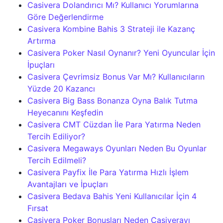
Casivera Dolandırıcı Mı? Kullanıcı Yorumlarına
Göre Değerlendirme
Casivera Kombine Bahis 3 Strateji ile Kazanç
Artırma
Casivera Poker Nasıl Oynanır? Yeni Oyuncular İçin
İpuçları
Casivera Çevrimsiz Bonus Var Mı? Kullanıcıların
Yüzde 20 Kazancı
Casivera Big Bass Bonanza Oyna Balık Tutma
Heyecanını Keşfedin
Casivera CMT Cüzdan İle Para Yatırma Neden
Tercih Ediliyor?
Casivera Megaways Oyunları Neden Bu Oyunlar
Tercih Edilmeli?
Casivera Payfix İle Para Yatırma Hızlı İşlem
Avantajları ve İpuçları
Casivera Bedava Bahis Yeni Kullanıcılar İçin 4
Fırsat
Casivera Poker Bonusları Neden Casiverayı