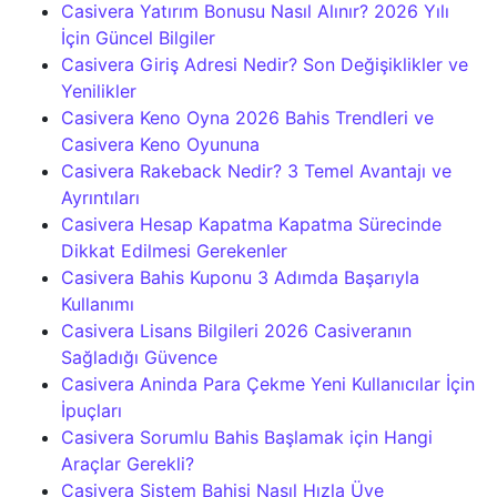
Casivera Yatırım Bonusu Nasıl Alınır? 2026 Yılı
İçin Güncel Bilgiler
Casivera Giriş Adresi Nedir? Son Değişiklikler ve
Yenilikler
Casivera Keno Oyna 2026 Bahis Trendleri ve
Casivera Keno Oyununa
Casivera Rakeback Nedir? 3 Temel Avantajı ve
Ayrıntıları
Casivera Hesap Kapatma Kapatma Sürecinde
Dikkat Edilmesi Gerekenler
Casivera Bahis Kuponu 3 Adımda Başarıyla
Kullanımı
Casivera Lisans Bilgileri 2026 Casiveranın
Sağladığı Güvence
Casivera Aninda Para Çekme Yeni Kullanıcılar İçin
İpuçları
Casivera Sorumlu Bahis Başlamak için Hangi
Araçlar Gerekli?
Casivera Sistem Bahisi Nasıl Hızla Üye