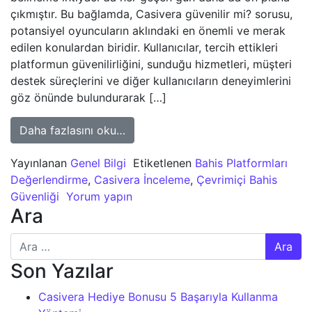
çıkmıştır. Bu bağlamda, Casivera güvenilir mi? sorusu,
potansiyel oyuncuların aklındaki en önemli ve merak
edilen konulardan biridir. Kullanıcılar, tercih ettikleri
platformun güvenilirliğini, sunduğu hizmetleri, müşteri
destek süreçlerini ve diğer kullanıcıların deneyimlerini
göz önünde bulundurarak […]
from Casivera Güvenilir Mı? Güvenil
Daha fazlasını oku…
Yayınlanan
Genel Bilgi
Etiketlenen
Bahis Platformları
Değerlendirme
,
Casivera İnceleme
,
Çevrimiçi Bahis
Güvenliği
Yorum yapın
Ara
Arama:
Son Yazılar
Casivera Hediye Bonusu 5 Başarıyla Kullanma