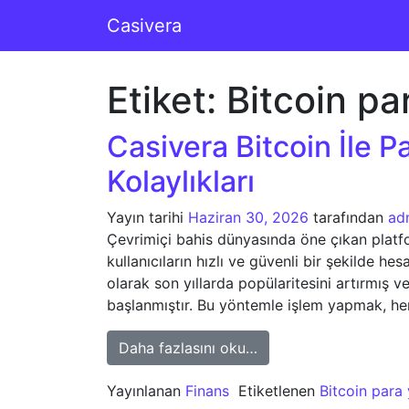
İçeriğe geç
Casivera
Ana gezinti
Etiket:
Bitcoin pa
Casivera Bitcoin İle P
Kolaylıkları
Yayın tarihi
Haziran 30, 2026
tarafından
ad
Çevrimiçi bahis dünyasında öne çıkan platfor
kullanıcıların hızlı ve güvenli bir şekilde hes
olarak son yıllarda popülaritesini artırmış
başlanmıştır. Bu yöntemle işlem yapmak, hem 
from Casivera Bitcoin 
Daha fazlasını oku…
Yayınlanan
Finans
Etiketlenen
Bitcoin para