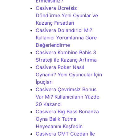
Etmelisiniz?
Casivera Ücretsiz
Döndürme Yeni Oyunlar ve
Kazanç Fırsatları
Casivera Dolandırıcı Mı?
Kullanıcı Yorumlarına Göre
Değerlendirme
Casivera Kombine Bahis 3
Strateji ile Kazanç Artırma
Casivera Poker Nasıl
Oynanır? Yeni Oyuncular İçin
İpuçları
Casivera Çevrimsiz Bonus
Var Mı? Kullanıcıların Yüzde
20 Kazancı
Casivera Big Bass Bonanza
Oyna Balık Tutma
Heyecanını Keşfedin
Casivera CMT Cüzdan İle