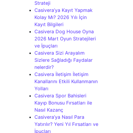
Strateji
Casivera’ya Kayıt Yapmak
Kolay Mı? 2026 Yılı İçin
Kayıt Bilgileri
Casivera Dog House Oyna
2026 Mart Oyun Stratejileri
ve İpuçları
Casivera Sizi Arayalım
Sizlere Sağladığı Faydalar
nelerdir?
Casivera İletişim İletişim
Kanallarını Etkili Kullanmanın
Yolları
Casivera Spor Bahisleri
Kayıp Bonusu Fırsatları ile
Nasıl Kazanç
Casivera’ya Nasıl Para
Yatırılır? Yeni Yıl Fırsatları ve
İpuçları