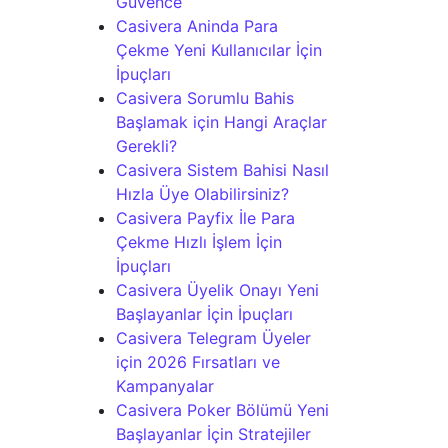
Güvence
Casivera Aninda Para
Çekme Yeni Kullanıcılar İçin
İpuçları
Casivera Sorumlu Bahis
Başlamak için Hangi Araçlar
Gerekli?
Casivera Sistem Bahisi Nasıl
Hızla Üye Olabilirsiniz?
Casivera Payfix İle Para
Çekme Hızlı İşlem İçin
İpuçları
Casivera Üyelik Onayı Yeni
Başlayanlar İçin İpuçları
Casivera Telegram Üyeler
için 2026 Fırsatları ve
Kampanyalar
Casivera Poker Bölümü Yeni
Başlayanlar İçin Stratejiler