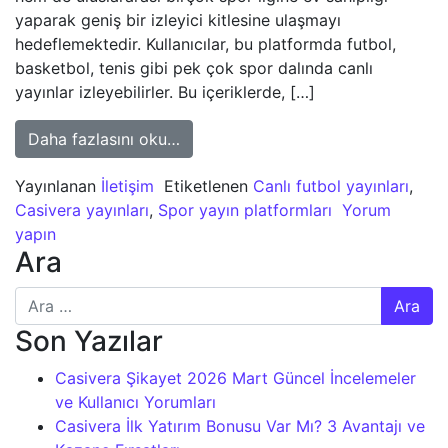
yaparak geniş bir izleyici kitlesine ulaşmayı
hedeflemektedir. Kullanıcılar, bu platformda futbol,
basketbol, tenis gibi pek çok spor dalında canlı
yayınlar izleyebilirler. Bu içeriklerde, […]
from Casivera Hangi Liglerde Yayın
Daha fazlasını oku…
Yayınlanan
İletişim
Etiketlenen
Canlı futbol yayınları
,
Casivera yayınları
,
Spor yayın platformları
Yorum
yapın
Ara
Arama:
Son Yazılar
Casivera Şikayet 2026 Mart Güncel İncelemeler
ve Kullanıcı Yorumları
Casivera İlk Yatırım Bonusu Var Mı? 3 Avantajı ve