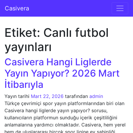
İçeriğe geç
Casivera
Ana gezinti
Etiket:
Canlı futbol
yayınları
Casivera Hangi Liglerde
Yayın Yapıyor? 2026 Mart
İtibarıyla
Yayın tarihi
Mart 22, 2026
tarafından
admin
Türkçe çevrimiçi spor yayın platformlarından biri olan
Casivera hangi liglerde yayın yapıyor? sorusu,
kullanıcıların platformun sunduğu içerik çeşitliliğini
anlamalarına yardımcı olmaktadır. Casivera, hem yerel
hem de uluslararası birçok spor ligine ev sahipliği