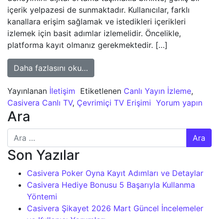
içerik yelpazesi de sunmaktadır. Kullanıcılar, farklı
kanallara erişim sağlamak ve istedikleri içerikleri
izlemek için basit adımlar izlemelidir. Öncelikle,
platforma kayıt olmanız gerekmektedir. […]
from Casivera Canlı Tv Nasıl İzlenir
Daha fazlasını oku…
Yayınlanan
İletişim
Etiketlenen
Canlı Yayın İzleme
,
Casivera Canlı TV
,
Çevrimiçi TV Erişimi
Yorum yapın
Ara
Arama:
Son Yazılar
Casivera Poker Oyna Kayıt Adımları ve Detaylar
Casivera Hediye Bonusu 5 Başarıyla Kullanma
Yöntemi
Casivera Şikayet 2026 Mart Güncel İncelemeler