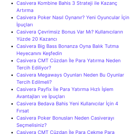
Casivera Kombine Bahis 3 Strateji ile Kazanç
Artırma
Casivera Poker Nasıl Oynanır? Yeni Oyuncular İçin
İpuçları
Casivera Çevrimsiz Bonus Var Mı? Kullanıcıların
Yüzde 20 Kazancı
Casivera Big Bass Bonanza Oyna Balık Tutma
Heyecanını Keşfedin
Casivera CMT Cüzdan İle Para Yatırma Neden
Tercih Ediliyor?
Casivera Megaways Oyunları Neden Bu Oyunlar
Tercih Edilmeli?
Casivera Payfix İle Para Yatırma Hızlı İşlem
Avantajları ve İpuçları
Casivera Bedava Bahis Yeni Kullanıcılar İçin 4
Fırsat
Casivera Poker Bonusları Neden Casiverayı
Seçmelisiniz?
Casivera CMT Cüzdan İle Para Çekme Para