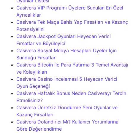
Oyunlar Listesi
Casivera VIP Programı Üyelere Sunulan En Özel
Ayrıcalıklar
Casivera Tek Maça Bahis Yap Fırsatları ve Kazanç
Potansiyelini
Casivera Jackpot Oyunları Heyecan Verici
Fırsatlar ve Büyüleyici
Casivera Sosyal Medya Hesapları Üyeler İçin
Sunduğu Fırsatlar
Casivera Bitcoin İle Para Yatırma 3 Temel Avantajı
ve Kolaylıkları
Casivera Casino İncelemesi 5 Heyecan Verici
Oyun Seçeneği
Casivera Haftalık Bonus Neden Casiverayı Tercih
Etmelisiniz?
Casivera Ücretsiz Döndürme Yeni Oyunlar ve
Kazanç Fırsatları
Casivera Dolandırıcı Mı? Kullanıcı Yorumlarına
Göre Değerlendirme