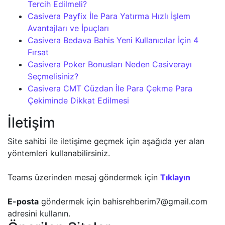
Tercih Edilmeli?
Casivera Payfix İle Para Yatırma Hızlı İşlem
Avantajları ve İpuçları
Casivera Bedava Bahis Yeni Kullanıcılar İçin 4
Fırsat
Casivera Poker Bonusları Neden Casiverayı
Seçmelisiniz?
Casivera CMT Cüzdan İle Para Çekme Para
Çekiminde Dikkat Edilmesi
İletişim
Site sahibi ile iletişime geçmek için aşağıda yer alan
yöntemleri kullanabilirsiniz.
Teams üzerinden mesaj göndermek için
Tıklayın
E-posta
göndermek için
bahisrehberim7@gmail.com
adresini kullanın.