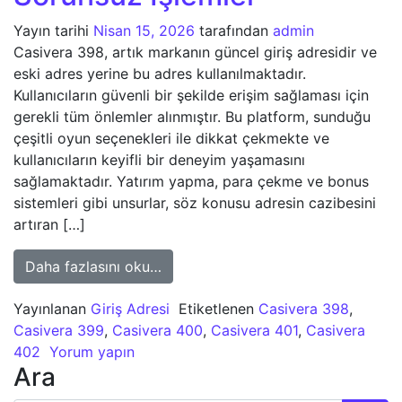
Yayın tarihi
Nisan 15, 2026
tarafından
admin
Casivera 398, artık markanın güncel giriş adresidir ve
eski adres yerine bu adres kullanılmaktadır.
Kullanıcıların güvenli bir şekilde erişim sağlaması için
gerekli tüm önlemler alınmıştır. Bu platform, sunduğu
çeşitli oyun seçenekleri ile dikkat çekmekte ve
kullanıcıların keyifli bir deneyim yaşamasını
sağlamaktadır. Yatırım yapma, para çekme ve bonus
sistemleri gibi unsurlar, söz konusu adresin cazibesini
artıran […]
from Casivera 398 2026 Güncel Dur
Daha fazlasını oku…
Yayınlanan
Giriş Adresi
Etiketlenen
Casivera 398
,
Casivera 399
,
Casivera 400
,
Casivera 401
,
Casivera
402
Yorum yapın
Ara