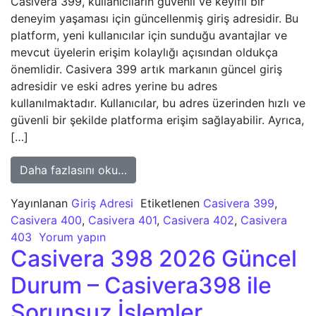
Casivera 399, kullanıcıların güvenli ve keyifli bir
deneyim yaşaması için güncellenmiş giriş adresidir. Bu
platform, yeni kullanıcılar için sunduğu avantajlar ve
mevcut üyelerin erişim kolaylığı açısından oldukça
önemlidir. Casivera 399 artık markanın güncel giriş
adresidir ve eski adres yerine bu adres
kullanılmaktadır. Kullanıcılar, bu adres üzerinden hızlı ve
güvenli bir şekilde platforma erişim sağlayabilir. Ayrıca,
[…]
from Casivera 399 2026 Güncellemesi
Daha fazlasını oku…
Yayınlanan
Giriş Adresi
Etiketlenen
Casivera 399
,
Casivera 400
,
Casivera 401
,
Casivera 402
,
Casivera
403
Yorum yapın
Casivera 398 2026 Güncel
Durum – Casivera398 ile
Sorunsuz İşlemler