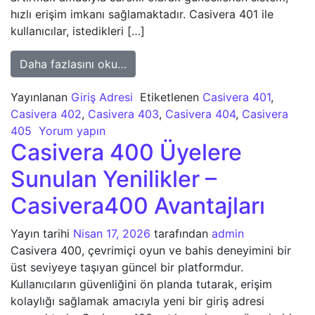
hızlı erişim imkanı sağlamaktadır. Casivera 401 ile
kullanıcılar, istedikleri […]
from Casivera 401 5 Neden Casivera
Daha fazlasını oku…
Yayınlanan
Giriş Adresi
Etiketlenen
Casivera 401
,
Casivera 402
,
Casivera 403
,
Casivera 404
,
Casivera
405
Yorum yapın
Casivera 400 Üyelere
Sunulan Yenilikler –
Casivera400 Avantajları
Yayın tarihi
Nisan 17, 2026
tarafından
admin
Casivera 400, çevrimiçi oyun ve bahis deneyimini bir
üst seviyeye taşıyan güncel bir platformdur.
Kullanıcıların güvenliğini ön planda tutarak, erişim
kolaylığı sağlamak amacıyla yeni bir giriş adresi