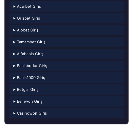
➤ Acarbet Giriş
➤ Orisbet Giriş
➤ Alobet Giriş
➤ Tamambet Giriş
➤ Alfabahis Giriş
➤ Bahisbudur Giriş
➤ Bahis1000 Giriş
➤ Betgar Giriş
➤ Beinwon Giriş
➤ Casinowon Giriş