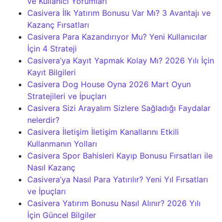
ve Kullanıcı Yorumları
Casivera İlk Yatırım Bonusu Var Mı? 3 Avantajı ve
Kazanç Fırsatları
Casivera Para Kazandırıyor Mu? Yeni Kullanıcılar
İçin 4 Strateji
Casivera’ya Kayıt Yapmak Kolay Mı? 2026 Yılı İçin
Kayıt Bilgileri
Casivera Dog House Oyna 2026 Mart Oyun
Stratejileri ve İpuçları
Casivera Sizi Arayalım Sizlere Sağladığı Faydalar
nelerdir?
Casivera İletişim İletişim Kanallarını Etkili
Kullanmanın Yolları
Casivera Spor Bahisleri Kayıp Bonusu Fırsatları ile
Nasıl Kazanç
Casivera’ya Nasıl Para Yatırılır? Yeni Yıl Fırsatları
ve İpuçları
Casivera Yatırım Bonusu Nasıl Alınır? 2026 Yılı
İçin Güncel Bilgiler