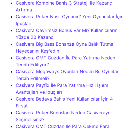
Casivera Kombine Bahis 3 Strateji ile Kazanç
Artırma
Casivera Poker Nasıl Oynanır? Yeni Oyuncular İçin
İpuçları
Casivera Çevrimsiz Bonus Var Mı? Kullanıcıların
Yüzde 20 Kazancı
Casivera Big Bass Bonanza Oyna Balık Tutma
Heyecanını Keşfedin
Casivera CMT Cüzdan İle Para Yatırma Neden
Tercih Ediliyor?
Casivera Megaways Oyunları Neden Bu Oyunlar
Tercih Edilmeli?
Casivera Payfix İle Para Yatırma Hızlı İşlem
Avantajları ve İpuçları
Casivera Bedava Bahis Yeni Kullanıcılar İçin 4
Fırsat
Casivera Poker Bonusları Neden Casiverayı
Seçmelisiniz?
Casivera CMT Cüzdan İle Para Çekme Para