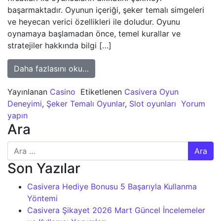
başarmaktadır. Oyunun içeriği, şeker temalı simgeleri
ve heyecan verici özellikleri ile doludur. Oyunu
oynamaya başlamadan önce, temel kurallar ve
stratejiler hakkında bilgi […]
from Casivera Sweet Bonanza Oyna 
Daha fazlasını oku…
Yayınlanan
Casino
Etiketlenen
Casivera Oyun
Deneyimi
,
Şeker Temalı Oyunlar
,
Slot oyunları
Yorum
yapın
Ara
Arama:
Son Yazılar
Casivera Hediye Bonusu 5 Başarıyla Kullanma
Yöntemi
Casivera Şikayet 2026 Mart Güncel İncelemeler