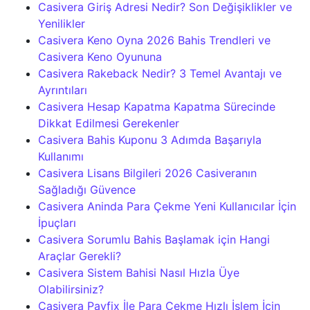
Casivera Giriş Adresi Nedir? Son Değişiklikler ve
Yenilikler
Casivera Keno Oyna 2026 Bahis Trendleri ve
Casivera Keno Oyununa
Casivera Rakeback Nedir? 3 Temel Avantajı ve
Ayrıntıları
Casivera Hesap Kapatma Kapatma Sürecinde
Dikkat Edilmesi Gerekenler
Casivera Bahis Kuponu 3 Adımda Başarıyla
Kullanımı
Casivera Lisans Bilgileri 2026 Casiveranın
Sağladığı Güvence
Casivera Aninda Para Çekme Yeni Kullanıcılar İçin
İpuçları
Casivera Sorumlu Bahis Başlamak için Hangi
Araçlar Gerekli?
Casivera Sistem Bahisi Nasıl Hızla Üye
Olabilirsiniz?
Casivera Payfix İle Para Çekme Hızlı İşlem İçin