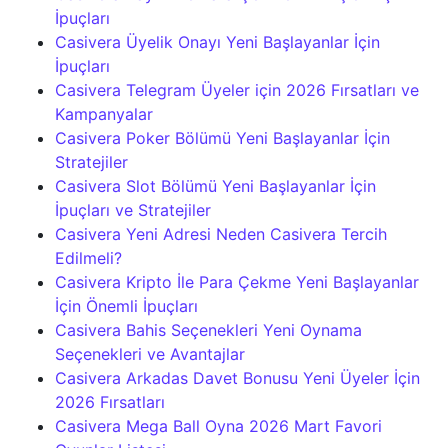
İpuçları
Casivera Üyelik Onayı Yeni Başlayanlar İçin
İpuçları
Casivera Telegram Üyeler için 2026 Fırsatları ve
Kampanyalar
Casivera Poker Bölümü Yeni Başlayanlar İçin
Stratejiler
Casivera Slot Bölümü Yeni Başlayanlar İçin
İpuçları ve Stratejiler
Casivera Yeni Adresi Neden Casivera Tercih
Edilmeli?
Casivera Kripto İle Para Çekme Yeni Başlayanlar
İçin Önemli İpuçları
Casivera Bahis Seçenekleri Yeni Oynama
Seçenekleri ve Avantajlar
Casivera Arkadas Davet Bonusu Yeni Üyeler İçin
2026 Fırsatları
Casivera Mega Ball Oyna 2026 Mart Favori