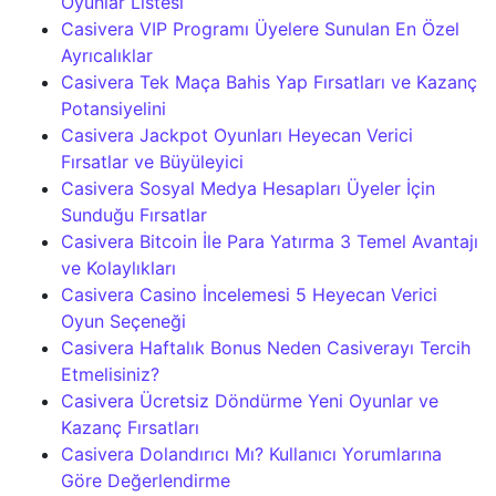
Oyunlar Listesi
Casivera VIP Programı Üyelere Sunulan En Özel
Ayrıcalıklar
Casivera Tek Maça Bahis Yap Fırsatları ve Kazanç
Potansiyelini
Casivera Jackpot Oyunları Heyecan Verici
Fırsatlar ve Büyüleyici
Casivera Sosyal Medya Hesapları Üyeler İçin
Sunduğu Fırsatlar
Casivera Bitcoin İle Para Yatırma 3 Temel Avantajı
ve Kolaylıkları
Casivera Casino İncelemesi 5 Heyecan Verici
Oyun Seçeneği
Casivera Haftalık Bonus Neden Casiverayı Tercih
Etmelisiniz?
Casivera Ücretsiz Döndürme Yeni Oyunlar ve
Kazanç Fırsatları
Casivera Dolandırıcı Mı? Kullanıcı Yorumlarına
Göre Değerlendirme