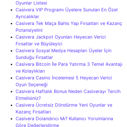
Oyunlar Listesi
Casivera VIP Programı Üyelere Sunulan En Özel
Ayrıcalıklar
Casivera Tek Maça Bahis Yap Fırsatları ve Kazanç
Potansiyelini
Casivera Jackpot Oyunları Heyecan Verici
Fırsatlar ve Büyüleyici
Casivera Sosyal Medya Hesapları Üyeler İçin
Sunduğu Fırsatlar
Casivera Bitcoin İle Para Yatırma 3 Temel Avantajı
ve Kolaylıkları
Casivera Casino İncelemesi 5 Heyecan Verici
Oyun Seçeneği
Casivera Haftalık Bonus Neden Casiverayı Tercih
Etmelisiniz?
Casivera Ücretsiz Döndürme Yeni Oyunlar ve
Kazanç Fırsatları
Casivera Dolandırıcı Mı? Kullanıcı Yorumlarına
Göre Değerlendirme