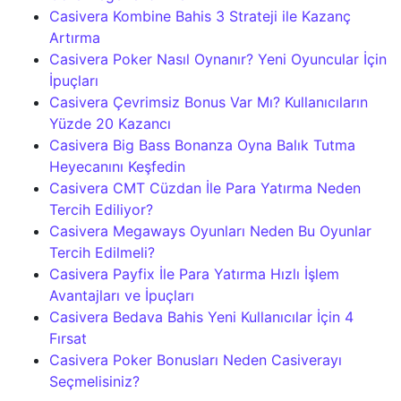
Casivera Kombine Bahis 3 Strateji ile Kazanç
Artırma
Casivera Poker Nasıl Oynanır? Yeni Oyuncular İçin
İpuçları
Casivera Çevrimsiz Bonus Var Mı? Kullanıcıların
Yüzde 20 Kazancı
Casivera Big Bass Bonanza Oyna Balık Tutma
Heyecanını Keşfedin
Casivera CMT Cüzdan İle Para Yatırma Neden
Tercih Ediliyor?
Casivera Megaways Oyunları Neden Bu Oyunlar
Tercih Edilmeli?
Casivera Payfix İle Para Yatırma Hızlı İşlem
Avantajları ve İpuçları
Casivera Bedava Bahis Yeni Kullanıcılar İçin 4
Fırsat
Casivera Poker Bonusları Neden Casiverayı
Seçmelisiniz?