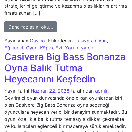
stratejilerini geliştirme ve kazanma olasılıklarını artırma
fırsatı sunar. […]
from Casivera Dog House Oyna 2026 
Daha fazlasını oku…
Yayınlanan
Casino
Etiketlenen
Casivera Oyun
,
Eğlenceli Oyun
,
Köpek Evi
Yorum yapın
Casivera Big Bass Bonanza
Oyna Balık Tutma
Heyecanını Keşfedin
Yayın tarihi
Haziran 22, 2026
tarafından
admin
Çevrimiçi oyun dünyasında öne çıkan oyunlardan biri
olan Casivera Big Bass Bonanza oyna seçeneği,
oyunculara heyecan verici bir deneyim sunmaktadır. Bu
oyun, özellikle balık tutma temasıyla dikkat çekmekte
ve kullanıcıları eğlenceli bir maceraya sürüklemektedir.