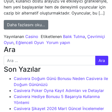
Oyun, kullanıcı dostu arayüzü ve etkileyici grafikleriyle,
hem yeni başlayanlar hem de deneyimli oyuncular için
cazip bir alternatif oluşturmaktadır. Oyuncular, bu […]
from Casivera Big Bass Bonanza Oy
Daha fazlasını oku…
Yayınlanan
Casino
Etiketlenen
Balık Tutma
,
Çevrimiçi
Oyun
,
Eğlenceli Oyun
Yorum yapın
Ara
Arama:
Son Yazılar
Casivera Doğum Günü Bonusu Neden Casivera ile
Doğum Gününüzü
Casivera Poker Oyna Kayıt Adımları ve Detaylar
Casivera Hediye Bonusu 5 Başarıyla Kullanma
Yöntemi
Casivera Şikayet 2026 Mart Güncel İncelemeler