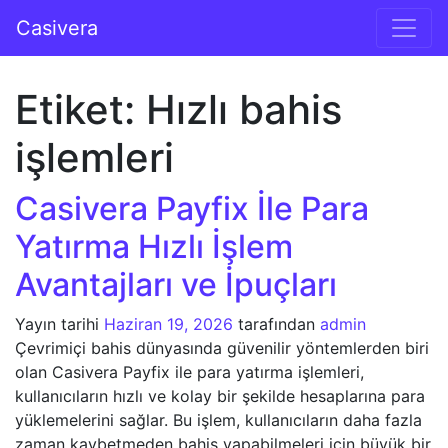
İçeriğe geç
Casivera
Ana gezinti
Etiket:
Hızlı bahis
işlemleri
Casivera Payfix İle Para
Yatırma Hızlı İşlem
Avantajları ve İpuçları
Yayın tarihi
Haziran 19, 2026
tarafından
admin
Çevrimiçi bahis dünyasında güvenilir yöntemlerden biri
olan Casivera Payfix ile para yatırma işlemleri,
kullanıcıların hızlı ve kolay bir şekilde hesaplarına para
yüklemelerini sağlar. Bu işlem, kullanıcıların daha fazla
zaman kaybetmeden bahis yapabilmeleri için büyük bir