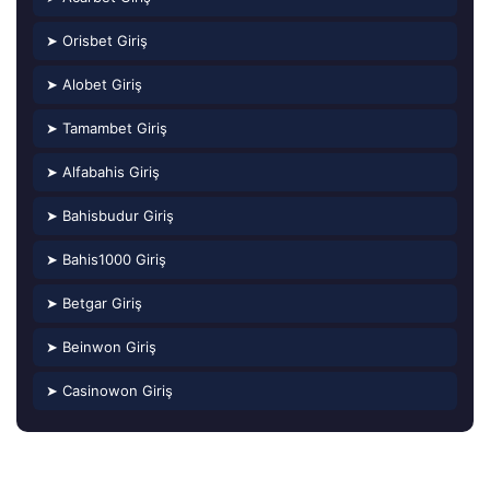
➤ Orisbet Giriş
➤ Alobet Giriş
➤ Tamambet Giriş
➤ Alfabahis Giriş
➤ Bahisbudur Giriş
➤ Bahis1000 Giriş
➤ Betgar Giriş
➤ Beinwon Giriş
➤ Casinowon Giriş