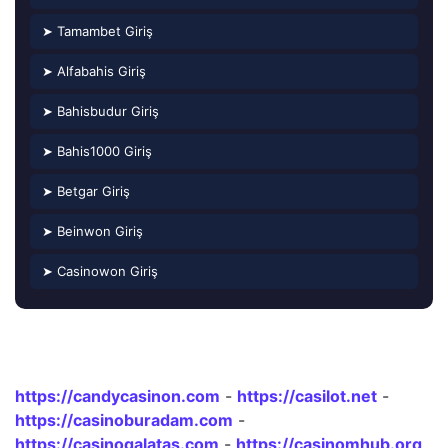
➤ Tamambet Giriş
➤ Alfabahis Giriş
➤ Bahisbudur Giriş
➤ Bahis1000 Giriş
➤ Betgar Giriş
➤ Beinwon Giriş
➤ Casinowon Giriş
https://candycasinon.com
-
https://casilot.net
-
https://casinoburadam.com
-
https://casinogalatas.com
-
https://casinomhub.org