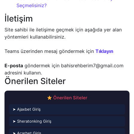
Seçmelisiniz?
İletişim
Site sahibi ile iletişime geçmek için aşağıda yer alan
yöntemleri kullanabilirsiniz.
Teams üzerinden mesaj göndermek için
Tıklayın
E-posta
göndermek için
bahisrehberim7@gmail.com
adresini kullanın.
Önerilen Siteler
Önerilen Siteler
➤ Ajaxbet Giriş
➤ Sheratonking Giriş
➤ Acarbet Giriş