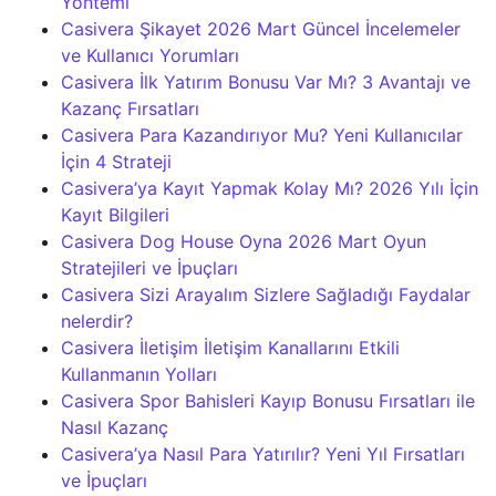
Yöntemi
Casivera Şikayet 2026 Mart Güncel İncelemeler
ve Kullanıcı Yorumları
Casivera İlk Yatırım Bonusu Var Mı? 3 Avantajı ve
Kazanç Fırsatları
Casivera Para Kazandırıyor Mu? Yeni Kullanıcılar
İçin 4 Strateji
Casivera’ya Kayıt Yapmak Kolay Mı? 2026 Yılı İçin
Kayıt Bilgileri
Casivera Dog House Oyna 2026 Mart Oyun
Stratejileri ve İpuçları
Casivera Sizi Arayalım Sizlere Sağladığı Faydalar
nelerdir?
Casivera İletişim İletişim Kanallarını Etkili
Kullanmanın Yolları
Casivera Spor Bahisleri Kayıp Bonusu Fırsatları ile
Nasıl Kazanç
Casivera’ya Nasıl Para Yatırılır? Yeni Yıl Fırsatları
ve İpuçları