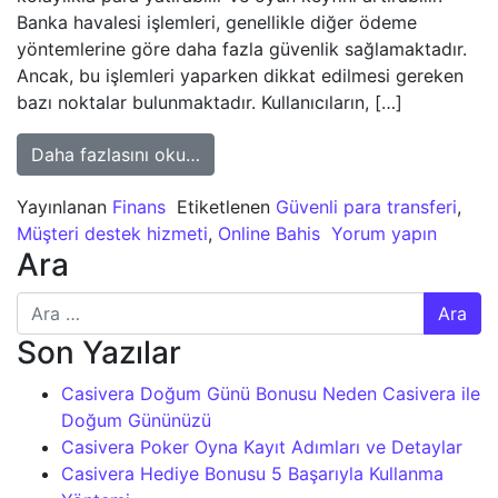
Banka havalesi işlemleri, genellikle diğer ödeme
yöntemlerine göre daha fazla güvenlik sağlamaktadır.
Ancak, bu işlemleri yaparken dikkat edilmesi gereken
bazı noktalar bulunmaktadır. Kullanıcıların, […]
from Casivera Banka Havalesi Yeni Ku
Daha fazlasını oku…
Yayınlanan
Finans
Etiketlenen
Güvenli para transferi
,
Müşteri destek hizmeti
,
Online Bahis
Yorum yapın
Ara
Arama:
Son Yazılar
Casivera Doğum Günü Bonusu Neden Casivera ile
Doğum Gününüzü
Casivera Poker Oyna Kayıt Adımları ve Detaylar
Casivera Hediye Bonusu 5 Başarıyla Kullanma