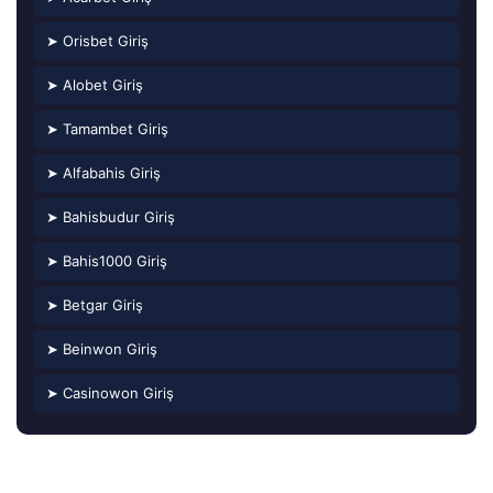
➤ Orisbet Giriş
➤ Alobet Giriş
➤ Tamambet Giriş
➤ Alfabahis Giriş
➤ Bahisbudur Giriş
➤ Bahis1000 Giriş
➤ Betgar Giriş
➤ Beinwon Giriş
➤ Casinowon Giriş