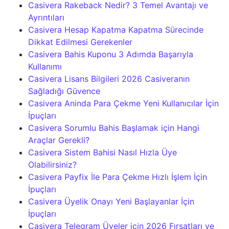
Casivera Rakeback Nedir? 3 Temel Avantajı ve
Ayrıntıları
Casivera Hesap Kapatma Kapatma Sürecinde
Dikkat Edilmesi Gerekenler
Casivera Bahis Kuponu 3 Adımda Başarıyla
Kullanımı
Casivera Lisans Bilgileri 2026 Casiveranın
Sağladığı Güvence
Casivera Aninda Para Çekme Yeni Kullanıcılar İçin
İpuçları
Casivera Sorumlu Bahis Başlamak için Hangi
Araçlar Gerekli?
Casivera Sistem Bahisi Nasıl Hızla Üye
Olabilirsiniz?
Casivera Payfix İle Para Çekme Hızlı İşlem İçin
İpuçları
Casivera Üyelik Onayı Yeni Başlayanlar İçin
İpuçları
Casivera Telegram Üyeler için 2026 Fırsatları ve