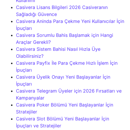
Kullanımı
Casivera Lisans Bilgileri 2026 Casiveranın
Sağladığı Güvence
Casivera Aninda Para Çekme Yeni Kullanıcılar İçin
İpuçları
Casivera Sorumlu Bahis Başlamak için Hangi
Araçlar Gerekli?
Casivera Sistem Bahisi Nasıl Hızla Üye
Olabilirsiniz?
Casivera Payfix İle Para Çekme Hızlı İşlem İçin
İpuçları
Casivera Üyelik Onayı Yeni Başlayanlar İçin
İpuçları
Casivera Telegram Üyeler için 2026 Fırsatları ve
Kampanyalar
Casivera Poker Bölümü Yeni Başlayanlar İçin
Stratejiler
Casivera Slot Bölümü Yeni Başlayanlar İçin
İpuçları ve Stratejiler