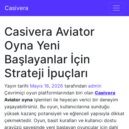
İçeriğe geç
Casivera
Ana gezinti
Casivera Aviator
Oyna Yeni
Başlayanlar İçin
Strateji İpuçları
Yayın tarihi
Mayıs 18, 2026
tarafından
admin
Çevrimiçi oyun platformlarından biri olan
Casivera
Aviator oyna
işlemleri ile heyecan verici bir deneyim
yaşayabilirsiniz. Bu oyun, kullanıcılarına sunduğu
yüksek kazanç potansiyeli ve eğlenceli yapısıyla dikkat
çekmektedir. Oyun, basit kuralları ve kullanıcı dostu
arayüzü sayesinde yeni başlayan oyuncular için dahi