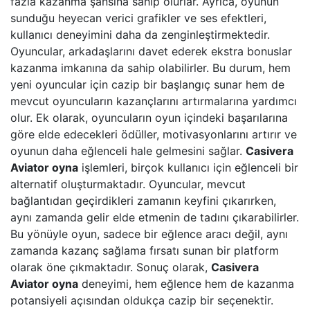
fazla kazanma şansına sahip olurlar. Ayrıca, oyunun
sunduğu heyecan verici grafikler ve ses efektleri,
kullanıcı deneyimini daha da zenginleştirmektedir.
Oyuncular, arkadaşlarını davet ederek ekstra bonuslar
kazanma imkanına da sahip olabilirler. Bu durum, hem
yeni oyuncular için cazip bir başlangıç sunar hem de
mevcut oyuncuların kazançlarını artırmalarına yardımcı
olur. Ek olarak, oyuncuların oyun içindeki başarılarına
göre elde edecekleri ödüller, motivasyonlarını artırır ve
oyunun daha eğlenceli hale gelmesini sağlar.
Casivera
Aviator oyna
işlemleri, birçok kullanıcı için eğlenceli bir
alternatif oluşturmaktadır. Oyuncular, mevcut
bağlantıdan geçirdikleri zamanın keyfini çıkarırken,
aynı zamanda gelir elde etmenin de tadını çıkarabilirler.
Bu yönüyle oyun, sadece bir eğlence aracı değil, aynı
zamanda kazanç sağlama fırsatı sunan bir platform
olarak öne çıkmaktadır. Sonuç olarak,
Casivera
Aviator oyna
deneyimi, hem eğlence hem de kazanma
potansiyeli açısından oldukça cazip bir seçenektir.