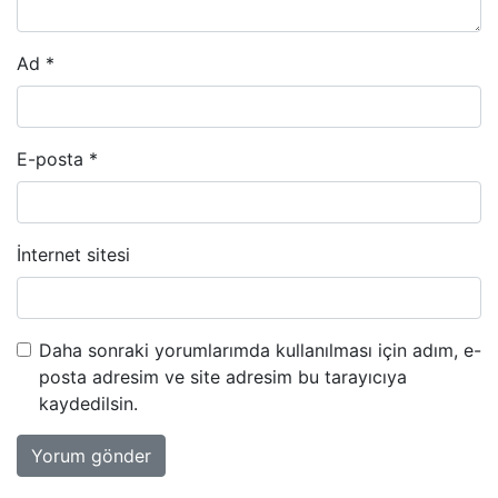
Ad
*
E-posta
*
İnternet sitesi
Daha sonraki yorumlarımda kullanılması için adım, e-
posta adresim ve site adresim bu tarayıcıya
kaydedilsin.