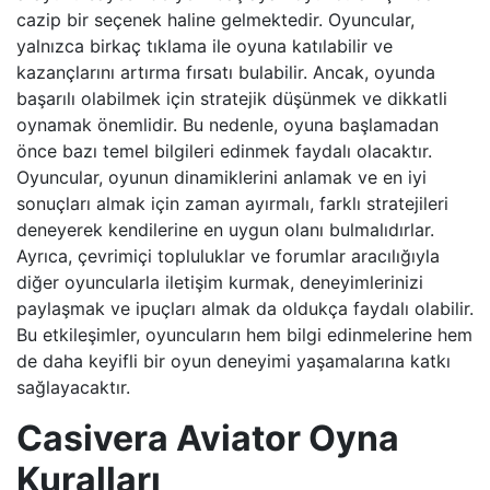
cazip bir seçenek haline gelmektedir. Oyuncular,
yalnızca birkaç tıklama ile oyuna katılabilir ve
kazançlarını artırma fırsatı bulabilir. Ancak, oyunda
başarılı olabilmek için stratejik düşünmek ve dikkatli
oynamak önemlidir. Bu nedenle, oyuna başlamadan
önce bazı temel bilgileri edinmek faydalı olacaktır.
Oyuncular, oyunun dinamiklerini anlamak ve en iyi
sonuçları almak için zaman ayırmalı, farklı stratejileri
deneyerek kendilerine en uygun olanı bulmalıdırlar.
Ayrıca, çevrimiçi topluluklar ve forumlar aracılığıyla
diğer oyuncularla iletişim kurmak, deneyimlerinizi
paylaşmak ve ipuçları almak da oldukça faydalı olabilir.
Bu etkileşimler, oyuncuların hem bilgi edinmelerine hem
de daha keyifli bir oyun deneyimi yaşamalarına katkı
sağlayacaktır.
Casivera Aviator Oyna
Kuralları