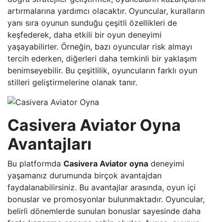
artırmalarına yardımcı olacaktır. Oyuncular, kuralların
yanı sıra oyunun sunduğu çeşitli özellikleri de
keşfederek, daha etkili bir oyun deneyimi
yaşayabilirler. Örneğin, bazı oyuncular risk almayı
tercih ederken, diğerleri daha temkinli bir yaklaşım
benimseyebilir. Bu çeşitlilik, oyuncuların farklı oyun
stilleri geliştirmelerine olanak tanır.
Casivera Aviator Oyna
Avantajları
Bu platformda
Casivera Aviator oyna
deneyimi
yaşamanız durumunda birçok avantajdan
faydalanabilirsiniz. Bu avantajlar arasında, oyun içi
bonuslar ve promosyonlar bulunmaktadır. Oyuncular,
belirli dönemlerde sunulan bonuslar sayesinde daha