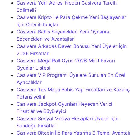
Casivera Yeni Adresi Neden Casivera Tercih
Edilmeli?
Casivera Kripto İle Para Çekme Yeni Başlayanlar
İçin Önemli İpuçları
Casivera Bahis Seçenekleri Yeni Oynama
Seçenekleri ve Avantajlar
Casivera Arkadas Davet Bonusu Yeni Üyeler İçin
2026 Fırsatları
Casivera Mega Ball Oyna 2026 Mart Favori
Oyunlar Listesi
Casivera VIP Programı Üyelere Sunulan En Özel
Ayrıcalıklar
Casivera Tek Maça Bahis Yap Fırsatları ve Kazanç
Potansiyelini
Casivera Jackpot Oyunları Heyecan Verici
Fırsatlar ve Büyüleyici
Casivera Sosyal Medya Hesapları Üyeler İçin
Sunduğu Fırsatlar
Casivera Bitcoin İle Para Yatırma 3 Temel Avantajı