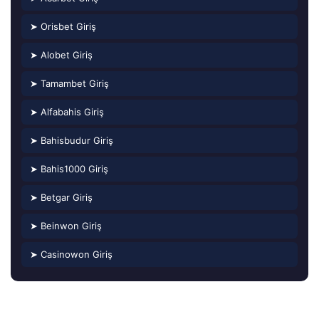
➤ Orisbet Giriş
➤ Alobet Giriş
➤ Tamambet Giriş
➤ Alfabahis Giriş
➤ Bahisbudur Giriş
➤ Bahis1000 Giriş
➤ Betgar Giriş
➤ Beinwon Giriş
➤ Casinowon Giriş