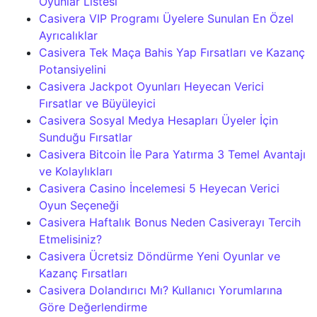
Oyunlar Listesi
Casivera VIP Programı Üyelere Sunulan En Özel
Ayrıcalıklar
Casivera Tek Maça Bahis Yap Fırsatları ve Kazanç
Potansiyelini
Casivera Jackpot Oyunları Heyecan Verici
Fırsatlar ve Büyüleyici
Casivera Sosyal Medya Hesapları Üyeler İçin
Sunduğu Fırsatlar
Casivera Bitcoin İle Para Yatırma 3 Temel Avantajı
ve Kolaylıkları
Casivera Casino İncelemesi 5 Heyecan Verici
Oyun Seçeneği
Casivera Haftalık Bonus Neden Casiverayı Tercih
Etmelisiniz?
Casivera Ücretsiz Döndürme Yeni Oyunlar ve
Kazanç Fırsatları
Casivera Dolandırıcı Mı? Kullanıcı Yorumlarına
Göre Değerlendirme