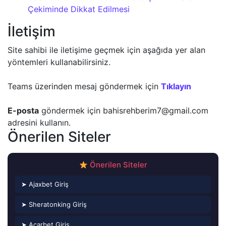
Çekiminde Dikkat Edilmesi
İletişim
Site sahibi ile iletişime geçmek için aşağıda yer alan
yöntemleri kullanabilirsiniz.
Teams üzerinden mesaj göndermek için
Tıklayın
E-posta
göndermek için
bahisrehberim7@gmail.com
adresini kullanın.
Önerilen Siteler
Önerilen Siteler
➤ Ajaxbet Giriş
➤ Sheratonking Giriş
➤ Acarbet Giriş