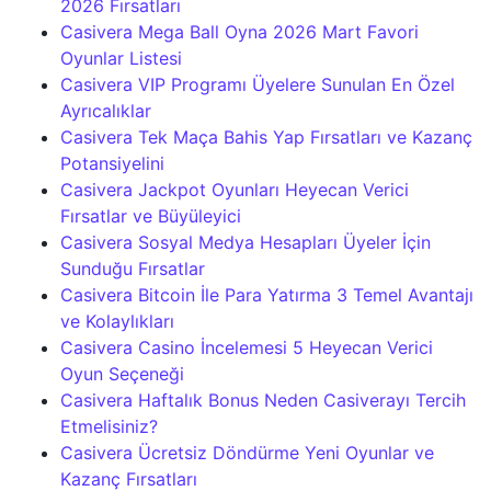
2026 Fırsatları
Casivera Mega Ball Oyna 2026 Mart Favori
Oyunlar Listesi
Casivera VIP Programı Üyelere Sunulan En Özel
Ayrıcalıklar
Casivera Tek Maça Bahis Yap Fırsatları ve Kazanç
Potansiyelini
Casivera Jackpot Oyunları Heyecan Verici
Fırsatlar ve Büyüleyici
Casivera Sosyal Medya Hesapları Üyeler İçin
Sunduğu Fırsatlar
Casivera Bitcoin İle Para Yatırma 3 Temel Avantajı
ve Kolaylıkları
Casivera Casino İncelemesi 5 Heyecan Verici
Oyun Seçeneği
Casivera Haftalık Bonus Neden Casiverayı Tercih
Etmelisiniz?
Casivera Ücretsiz Döndürme Yeni Oyunlar ve
Kazanç Fırsatları