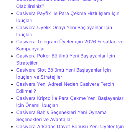
Olabilirsiniz?
Casivera Payfix İle Para Çekme Hızlı İşlem İçin
İpuçları
Casivera Üyelik Onayı Yeni Başlayanlar İçin
İpuçları
Casivera Telegram Üyeler için 2026 Fırsatları ve
Kampanyalar
Casivera Poker Bölümü Yeni Başlayanlar İçin
Stratejiler
Casivera Slot Bölümü Yeni Başlayanlar İçin
İpuçları ve Stratejiler
Casivera Yeni Adresi Neden Casivera Tercih
Edilmeli?
Casivera Kripto İle Para Çekme Yeni Başlayanlar
İçin Önemli İpuçları
Casivera Bahis Seçenekleri Yeni Oynama
Seçenekleri ve Avantajlar
Casivera Arkadas Davet Bonusu Yeni Üyeler İçin