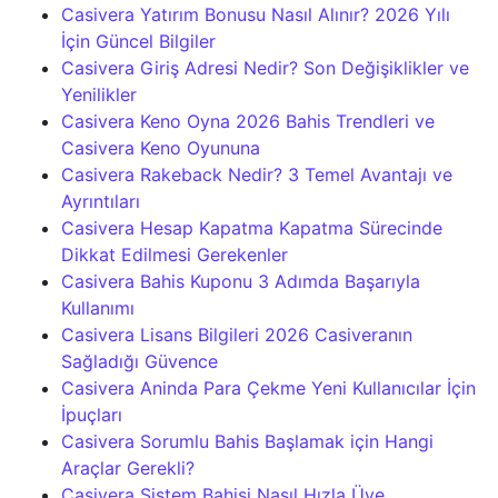
Casivera Yatırım Bonusu Nasıl Alınır? 2026 Yılı
İçin Güncel Bilgiler
Casivera Giriş Adresi Nedir? Son Değişiklikler ve
Yenilikler
Casivera Keno Oyna 2026 Bahis Trendleri ve
Casivera Keno Oyununa
Casivera Rakeback Nedir? 3 Temel Avantajı ve
Ayrıntıları
Casivera Hesap Kapatma Kapatma Sürecinde
Dikkat Edilmesi Gerekenler
Casivera Bahis Kuponu 3 Adımda Başarıyla
Kullanımı
Casivera Lisans Bilgileri 2026 Casiveranın
Sağladığı Güvence
Casivera Aninda Para Çekme Yeni Kullanıcılar İçin
İpuçları
Casivera Sorumlu Bahis Başlamak için Hangi
Araçlar Gerekli?
Casivera Sistem Bahisi Nasıl Hızla Üye