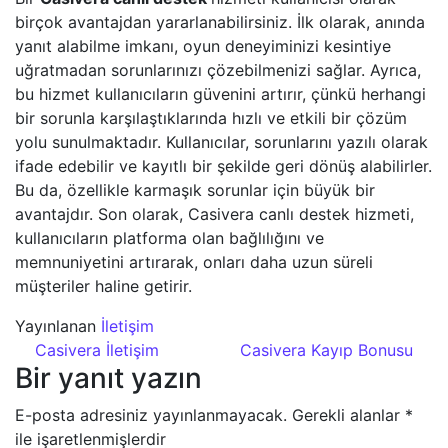
birçok avantajdan yararlanabilirsiniz. İlk olarak, anında
yanıt alabilme imkanı, oyun deneyiminizi kesintiye
uğratmadan sorunlarınızı çözebilmenizi sağlar. Ayrıca,
bu hizmet kullanıcıların güvenini artırır, çünkü herhangi
bir sorunla karşılaştıklarında hızlı ve etkili bir çözüm
yolu sunulmaktadır. Kullanıcılar, sorunlarını yazılı olarak
ifade edebilir ve kayıtlı bir şekilde geri dönüş alabilirler.
Bu da, özellikle karmaşık sorunlar için büyük bir
avantajdır. Son olarak, Casivera canlı destek hizmeti,
kullanıcıların platforma olan bağlılığını ve
memnuniyetini artırarak, onları daha uzun süreli
müşteriler haline getirir.
Yayınlanan
İletişim
Yazı dolaşımı
Casivera İletişim
Casivera Kayıp Bonusu
Bir yanıt yazın
E-posta adresiniz yayınlanmayacak.
Gerekli alanlar
*
ile işaretlenmişlerdir