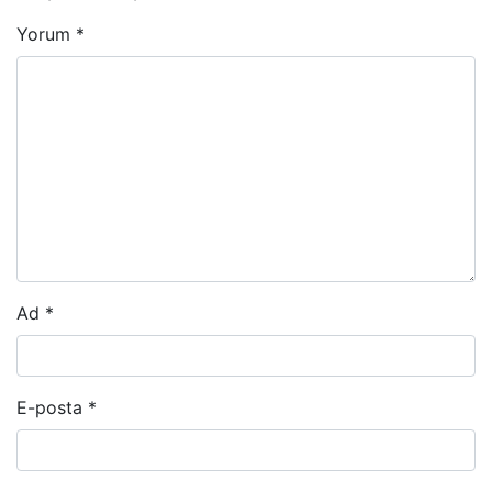
Yorum
*
Ad
*
E-posta
*