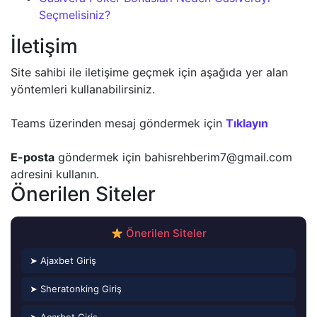
Seçmelisiniz?
İletişim
Site sahibi ile iletişime geçmek için aşağıda yer alan
yöntemleri kullanabilirsiniz.
Teams üzerinden mesaj göndermek için
Tıklayın
E-posta
göndermek için
bahisrehberim7@gmail.com
adresini kullanın.
Önerilen Siteler
Önerilen Siteler
➤ Ajaxbet Giriş
➤ Sheratonking Giriş