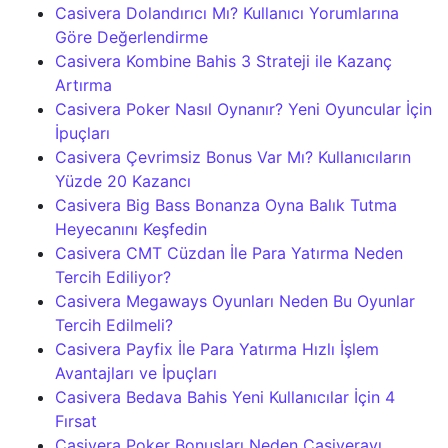
Casivera Dolandırıcı Mı? Kullanıcı Yorumlarına
Göre Değerlendirme
Casivera Kombine Bahis 3 Strateji ile Kazanç
Artırma
Casivera Poker Nasıl Oynanır? Yeni Oyuncular İçin
İpuçları
Casivera Çevrimsiz Bonus Var Mı? Kullanıcıların
Yüzde 20 Kazancı
Casivera Big Bass Bonanza Oyna Balık Tutma
Heyecanını Keşfedin
Casivera CMT Cüzdan İle Para Yatırma Neden
Tercih Ediliyor?
Casivera Megaways Oyunları Neden Bu Oyunlar
Tercih Edilmeli?
Casivera Payfix İle Para Yatırma Hızlı İşlem
Avantajları ve İpuçları
Casivera Bedava Bahis Yeni Kullanıcılar İçin 4
Fırsat
Casivera Poker Bonusları Neden Casiverayı