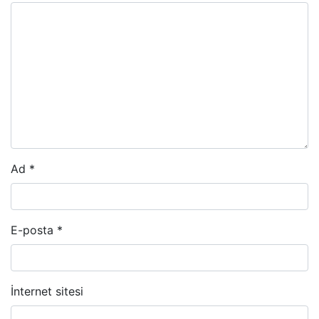
Ad
*
E-posta
*
İnternet sitesi