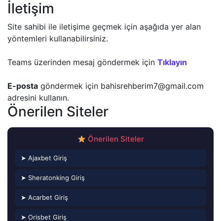
İletişim
Site sahibi ile iletişime geçmek için aşağıda yer alan
yöntemleri kullanabilirsiniz.
Teams üzerinden mesaj göndermek için
Tıklayın
E-posta
göndermek için
bahisrehberim7@gmail.com
adresini kullanın.
Önerilen Siteler
Önerilen Siteler
➤ Ajaxbet Giriş
➤ Sheratonking Giriş
➤ Acarbet Giriş
➤ Orisbet Giriş