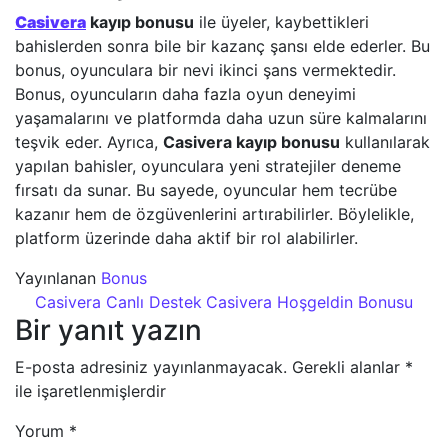
Casivera
kayıp bonusu
ile üyeler, kaybettikleri
bahislerden sonra bile bir kazanç şansı elde ederler. Bu
bonus, oyunculara bir nevi ikinci şans vermektedir.
Bonus, oyuncuların daha fazla oyun deneyimi
yaşamalarını ve platformda daha uzun süre kalmalarını
teşvik eder. Ayrıca,
Casivera kayıp bonusu
kullanılarak
yapılan bahisler, oyunculara yeni stratejiler deneme
fırsatı da sunar. Bu sayede, oyuncular hem tecrübe
kazanır hem de özgüvenlerini artırabilirler. Böylelikle,
platform üzerinde daha aktif bir rol alabilirler.
Yayınlanan
Bonus
Yazı dolaşımı
Casivera Canlı Destek
Casivera Hoşgeldin Bonusu
Bir yanıt yazın
E-posta adresiniz yayınlanmayacak.
Gerekli alanlar
*
ile işaretlenmişlerdir
Yorum
*