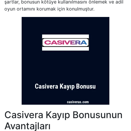
şartlar, bonusun kötüye kullanılmasını önlemek ve adil
oyun ortamını korumak için konulmuştur.
Casivera Kayıp Bonusunun
Avantajları