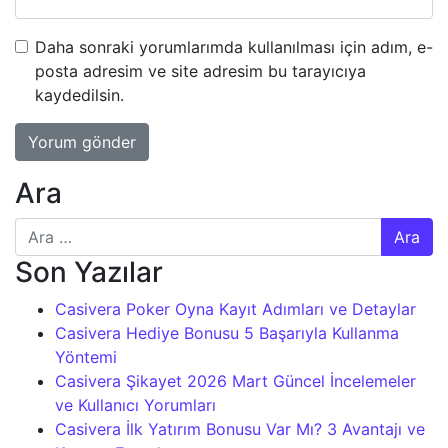
Daha sonraki yorumlarımda kullanılması için adım, e-
posta adresim ve site adresim bu tarayıcıya
kaydedilsin.
Ara
Arama:
Son Yazılar
Casivera Poker Oyna Kayıt Adımları ve Detaylar
Casivera Hediye Bonusu 5 Başarıyla Kullanma
Yöntemi
Casivera Şikayet 2026 Mart Güncel İncelemeler
ve Kullanıcı Yorumları
Casivera İlk Yatırım Bonusu Var Mı? 3 Avantajı ve