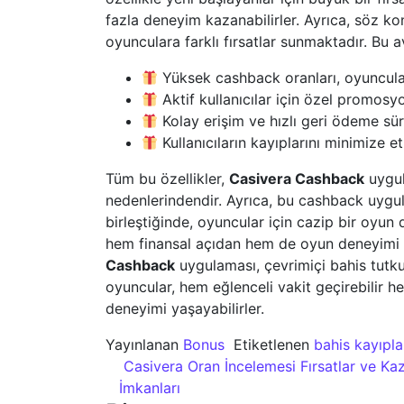
fazla deneyim kazanabilirler. Ayrıca, söz ko
oyunculara farklı fırsatlar sunmaktadır. Bu a
Yüksek cashback oranları, oyuncular
Aktif kullanıcılar için özel promosyon
Kolay erişim ve hızlı geri ödeme süreç
Kullanıcıların kayıplarını minimize 
Tüm bu özellikler,
Casivera Cashback
uygul
nedenlerindendir. Ayrıca, bu cashback uygula
birleştiğinde, oyuncular için cazip bir oyun 
hem finansal açıdan hem de oyun deneyimi a
Cashback
uygulaması, çevrimiçi bahis tutku
oyuncular, hem eğlenceli vakit geçirebilir he
deneyimi yaşayabilirler.
Yayınlanan
Bonus
Etiketlenen
bahis kayıpla
Yazı dolaşımı
Casivera Oran İncelemesi Fırsatlar ve Ka
İmkanları