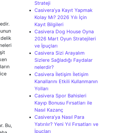
Strateji
Casivera’ya Kayıt Yapmak
Kolay Mı? 2026 Yılı İçin
edir.
Kayıt Bilgileri
 Bunun
Casivera Dog House Oyna
zdelik
2026 Mart Oyun Stratejileri
meleri
ve İpuçları
şit
Casivera Sizi Arayalım
eken
Sizlere Sağladığı Faydalar
ların
nelerdir?
ice
Casivera İletişim İletişim
Kanallarını Etkili Kullanmanın
Yolları
Casivera Spor Bahisleri
Kayıp Bonusu Fırsatları ile
Nasıl Kazanç
Casivera’ya Nasıl Para
Yatırılır? Yeni Yıl Fırsatları ve
r. Bu,
İpuçları
daha