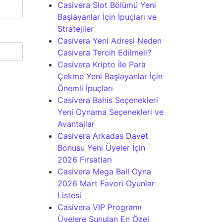
Casivera Slot Bölümü Yeni
Başlayanlar İçin İpuçları ve
Stratejiler
Casivera Yeni Adresi Neden
Casivera Tercih Edilmeli?
Casivera Kripto İle Para
Çekme Yeni Başlayanlar İçin
Önemli İpuçları
Casivera Bahis Seçenekleri
Yeni Oynama Seçenekleri ve
Avantajlar
Casivera Arkadas Davet
Bonusu Yeni Üyeler İçin
2026 Fırsatları
Casivera Mega Ball Oyna
2026 Mart Favori Oyunlar
Listesi
Casivera VIP Programı
Üyelere Sunulan En Özel