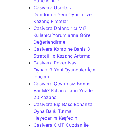
Etmelisiniz?
Casivera Ücretsiz
Döndürme Yeni Oyunlar ve
Kazanç Fırsatları
Casivera Dolandırıcı Mı?
Kullanıcı Yorumlarına Göre
Değerlendirme
Casivera Kombine Bahis 3
Strateji ile Kazanç Artırma
Casivera Poker Nasıl
Oynanır? Yeni Oyuncular İçin
İpuçları
Casivera Çevrimsiz Bonus
Var Mı? Kullanıcıların Yüzde
20 Kazancı
Casivera Big Bass Bonanza
Oyna Balık Tutma
Heyecanını Keşfedin
Casivera CMT Cüzdan İle