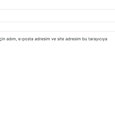
çin adım, e-posta adresim ve site adresim bu tarayıcıya