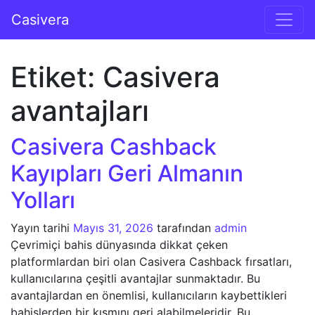
İçeriğe geç
Casivera
Ana gezinti
Etiket:
Casivera
avantajları
Casivera Cashback
Kayıpları Geri Almanın
Yolları
Yayın tarihi
Mayıs 31, 2026
tarafından
admin
Çevrimiçi bahis dünyasında dikkat çeken
platformlardan biri olan Casivera Cashback fırsatları,
kullanıcılarına çeşitli avantajlar sunmaktadır. Bu
avantajlardan en önemlisi, kullanıcıların kaybettikleri
bahislerden bir kısmını geri alabilmeleridir. Bu