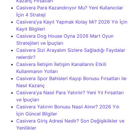
Kazanç Fırsatları
Casivera Para Kazandırıyor Mu? Yeni Kullanıcılar
İçin 4 Strateji
Casivera’ya Kayıt Yapmak Kolay Mı? 2026 Yılı İçin
Kayıt Bilgileri
Casivera Dog House Oyna 2026 Mart Oyun
Stratejileri ve İpuçları
Casivera Sizi Arayalım Sizlere Sağladığı Faydalar
nelerdir?
Casivera İletişim İletişim Kanallarını Etkili
Kullanmanın Yolları
Casivera Spor Bahisleri Kayıp Bonusu Fırsatları ile
Nasıl Kazanç
Casivera’ya Nasıl Para Yatırılır? Yeni Yıl Fırsatları
ve İpuçları
Casivera Yatırım Bonusu Nasıl Alınır? 2026 Yılı
İçin Güncel Bilgiler
Casivera Giriş Adresi Nedir? Son Değişiklikler ve
Yenilikler