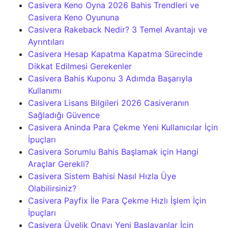
Casivera Keno Oyna 2026 Bahis Trendleri ve
Casivera Keno Oyununa
Casivera Rakeback Nedir? 3 Temel Avantajı ve
Ayrıntıları
Casivera Hesap Kapatma Kapatma Sürecinde
Dikkat Edilmesi Gerekenler
Casivera Bahis Kuponu 3 Adımda Başarıyla
Kullanımı
Casivera Lisans Bilgileri 2026 Casiveranın
Sağladığı Güvence
Casivera Aninda Para Çekme Yeni Kullanıcılar İçin
İpuçları
Casivera Sorumlu Bahis Başlamak için Hangi
Araçlar Gerekli?
Casivera Sistem Bahisi Nasıl Hızla Üye
Olabilirsiniz?
Casivera Payfix İle Para Çekme Hızlı İşlem İçin
İpuçları
Casivera Üyelik Onayı Yeni Başlayanlar İçin