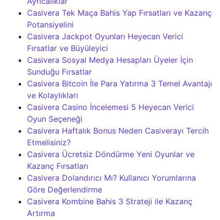
Ayrıcalıklar
Casivera Tek Maça Bahis Yap Fırsatları ve Kazanç
Potansiyelini
Casivera Jackpot Oyunları Heyecan Verici
Fırsatlar ve Büyüleyici
Casivera Sosyal Medya Hesapları Üyeler İçin
Sunduğu Fırsatlar
Casivera Bitcoin İle Para Yatırma 3 Temel Avantajı
ve Kolaylıkları
Casivera Casino İncelemesi 5 Heyecan Verici
Oyun Seçeneği
Casivera Haftalık Bonus Neden Casiverayı Tercih
Etmelisiniz?
Casivera Ücretsiz Döndürme Yeni Oyunlar ve
Kazanç Fırsatları
Casivera Dolandırıcı Mı? Kullanıcı Yorumlarına
Göre Değerlendirme
Casivera Kombine Bahis 3 Strateji ile Kazanç
Artırma