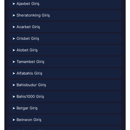
➤ Ajaxbet Giriş
➤ Sheratonking Giriş
➤ Acarbet Giriş
➤ Orisbet Giriş
➤ Alobet Giriş
➤ Tamambet Giriş
➤ Alfabahis Giriş
➤ Bahisbudur Giriş
➤ Bahis1000 Giriş
➤ Betgar Giriş
➤ Beinwon Giriş