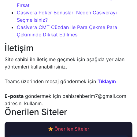
Fırsat
Casivera Poker Bonusları Neden Casiverayı
Seçmelisiniz?
Casivera CMT Cüzdan İle Para Çekme Para
Çekiminde Dikkat Edilmesi
İletişim
Site sahibi ile iletişime geçmek için aşağıda yer alan
yöntemleri kullanabilirsiniz.
Teams üzerinden mesaj göndermek için
Tıklayın
E-posta
göndermek için
bahisrehberim7@gmail.com
adresini kullanın.
Önerilen Siteler
Önerilen Siteler