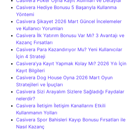
Casivera Poker Oyna Kayıt Adımları ve Detaylar
Casivera Hediye Bonusu 5 Başarıyla Kullanma
Yöntemi
Casivera Şikayet 2026 Mart Güncel İncelemeler
ve Kullanıcı Yorumları
Casivera İlk Yatırım Bonusu Var Mı? 3 Avantajı ve
Kazanç Fırsatları
Casivera Para Kazandırıyor Mu? Yeni Kullanıcılar
İçin 4 Strateji
Casivera’ya Kayıt Yapmak Kolay Mı? 2026 Yılı İçin
Kayıt Bilgileri
Casivera Dog House Oyna 2026 Mart Oyun
Stratejileri ve İpuçları
Casivera Sizi Arayalım Sizlere Sağladığı Faydalar
nelerdir?
Casivera İletişim İletişim Kanallarını Etkili
Kullanmanın Yolları
Casivera Spor Bahisleri Kayıp Bonusu Fırsatları ile
Nasıl Kazanç