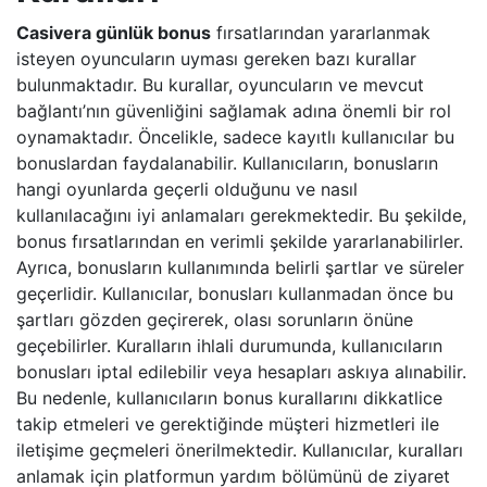
Casivera günlük bonus
fırsatlarından yararlanmak
isteyen oyuncuların uyması gereken bazı kurallar
bulunmaktadır. Bu kurallar, oyuncuların ve mevcut
bağlantı’nın güvenliğini sağlamak adına önemli bir rol
oynamaktadır. Öncelikle, sadece kayıtlı kullanıcılar bu
bonuslardan faydalanabilir. Kullanıcıların, bonusların
hangi oyunlarda geçerli olduğunu ve nasıl
kullanılacağını iyi anlamaları gerekmektedir. Bu şekilde,
bonus fırsatlarından en verimli şekilde yararlanabilirler.
Ayrıca, bonusların kullanımında belirli şartlar ve süreler
geçerlidir. Kullanıcılar, bonusları kullanmadan önce bu
şartları gözden geçirerek, olası sorunların önüne
geçebilirler. Kuralların ihlali durumunda, kullanıcıların
bonusları iptal edilebilir veya hesapları askıya alınabilir.
Bu nedenle, kullanıcıların bonus kurallarını dikkatlice
takip etmeleri ve gerektiğinde müşteri hizmetleri ile
iletişime geçmeleri önerilmektedir. Kullanıcılar, kuralları
anlamak için platformun yardım bölümünü de ziyaret