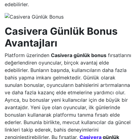
edebilirler.
Casivera Günlük Bonus
Avantajları
Platform üzerinden
Casivera günlük bonus
fırsatlarını
değerlendiren oyuncular, birçok avantaj elde
edebilirler. Bunların başında, kullanıcıların daha fazla
bahis yapma imkanı gelmektedir. Günlük olarak
sunulan bonuslar, oyuncuların bahislerini artırmalarına
ve daha fazla kazanç elde etmelerine yardımcı olur.
Ayrıca, bu bonuslar yeni kullanıcılar için de büyük bir
avantajdır. Yeni üye olan oyuncular, ilk günlerinde
bonusları kullanarak platformu tanıma fırsatı elde
ederler. Bununla birlikte, mevcut kullanıcılar da güncel
linkleri takip ederek, bahis deneyimlerini
zenginleştirebilirler. Bu fırsatlar,
Casivera
günlük