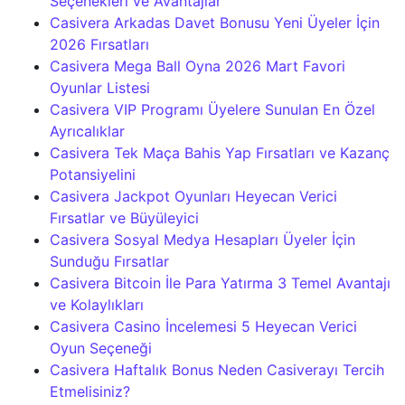
Seçenekleri ve Avantajlar
Casivera Arkadas Davet Bonusu Yeni Üyeler İçin
2026 Fırsatları
Casivera Mega Ball Oyna 2026 Mart Favori
Oyunlar Listesi
Casivera VIP Programı Üyelere Sunulan En Özel
Ayrıcalıklar
Casivera Tek Maça Bahis Yap Fırsatları ve Kazanç
Potansiyelini
Casivera Jackpot Oyunları Heyecan Verici
Fırsatlar ve Büyüleyici
Casivera Sosyal Medya Hesapları Üyeler İçin
Sunduğu Fırsatlar
Casivera Bitcoin İle Para Yatırma 3 Temel Avantajı
ve Kolaylıkları
Casivera Casino İncelemesi 5 Heyecan Verici
Oyun Seçeneği
Casivera Haftalık Bonus Neden Casiverayı Tercih
Etmelisiniz?