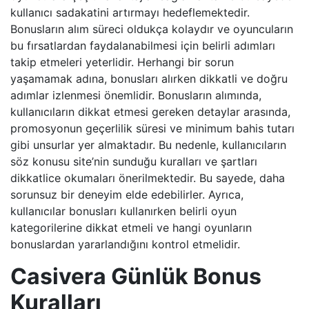
kullanıcı sadakatini artırmayı hedeflemektedir.
Bonusların alım süreci oldukça kolaydır ve oyuncuların
bu fırsatlardan faydalanabilmesi için belirli adımları
takip etmeleri yeterlidir. Herhangi bir sorun
yaşamamak adına, bonusları alırken dikkatli ve doğru
adımlar izlenmesi önemlidir. Bonusların alımında,
kullanıcıların dikkat etmesi gereken detaylar arasında,
promosyonun geçerlilik süresi ve minimum bahis tutarı
gibi unsurlar yer almaktadır. Bu nedenle, kullanıcıların
söz konusu site’nin sunduğu kuralları ve şartları
dikkatlice okumaları önerilmektedir. Bu sayede, daha
sorunsuz bir deneyim elde edebilirler. Ayrıca,
kullanıcılar bonusları kullanırken belirli oyun
kategorilerine dikkat etmeli ve hangi oyunların
bonuslardan yararlandığını kontrol etmelidir.
Casivera Günlük Bonus
Kuralları