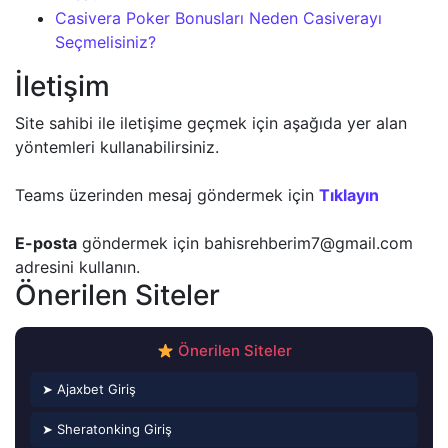
Casivera Poker Bonusları Neden Casiverayı
Seçmelisiniz?
İletişim
Site sahibi ile iletişime geçmek için aşağıda yer alan
yöntemleri kullanabilirsiniz.
Teams üzerinden mesaj göndermek için
Tıklayın
E-posta
göndermek için
bahisrehberim7@gmail.com
adresini kullanın.
Önerilen Siteler
Önerilen Siteler
➤ Ajaxbet Giriş
➤ Sheratonking Giriş