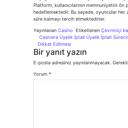
Platform, kullanıcılarının memnuniyetini ön p
hedeflemektedir. Bu sayede, oyuncular her
süre kalmayı tercih etmektedirler.
Yayınlanan
Casino
Etiketlenen
Çevrimiçi ba
Yazı dolaşımı
Casivera Üyelik İptali Üyelik İptali Sürec
Dikkat Edilmesi
Bir yanıt yazın
E-posta adresiniz yayınlanmayacak.
Gerekli
Yorum
*