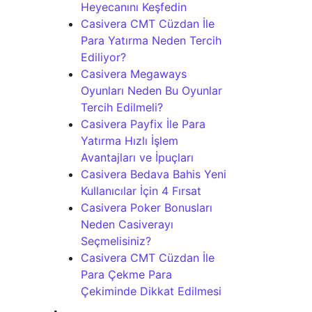
Heyecanını Keşfedin
Casivera CMT Cüzdan İle
Para Yatırma Neden Tercih
Ediliyor?
Casivera Megaways
Oyunları Neden Bu Oyunlar
Tercih Edilmeli?
Casivera Payfix İle Para
Yatırma Hızlı İşlem
Avantajları ve İpuçları
Casivera Bedava Bahis Yeni
Kullanıcılar İçin 4 Fırsat
Casivera Poker Bonusları
Neden Casiverayı
Seçmelisiniz?
Casivera CMT Cüzdan İle
Para Çekme Para
Çekiminde Dikkat Edilmesi