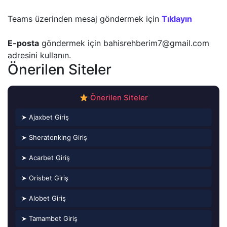
Teams üzerinden mesaj göndermek için
Tıklayın
E-posta
göndermek için
bahisrehberim7@gmail.com
adresini kullanın.
Önerilen Siteler
Önerilen Siteler
➤ Ajaxbet Giriş
➤ Sheratonking Giriş
➤ Acarbet Giriş
➤ Orisbet Giriş
➤ Alobet Giriş
➤ Tamambet Giriş