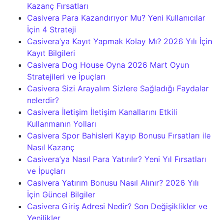
Kazanç Fırsatları
Casivera Para Kazandırıyor Mu? Yeni Kullanıcılar
İçin 4 Strateji
Casivera’ya Kayıt Yapmak Kolay Mı? 2026 Yılı İçin
Kayıt Bilgileri
Casivera Dog House Oyna 2026 Mart Oyun
Stratejileri ve İpuçları
Casivera Sizi Arayalım Sizlere Sağladığı Faydalar
nelerdir?
Casivera İletişim İletişim Kanallarını Etkili
Kullanmanın Yolları
Casivera Spor Bahisleri Kayıp Bonusu Fırsatları ile
Nasıl Kazanç
Casivera’ya Nasıl Para Yatırılır? Yeni Yıl Fırsatları
ve İpuçları
Casivera Yatırım Bonusu Nasıl Alınır? 2026 Yılı
İçin Güncel Bilgiler
Casivera Giriş Adresi Nedir? Son Değişiklikler ve
Yenilikler