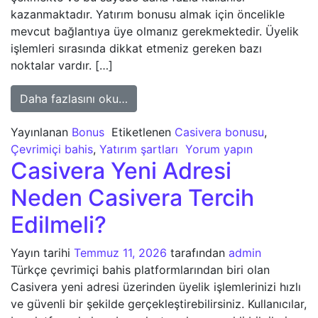
kazanmaktadır. Yatırım bonusu almak için öncelikle
mevcut bağlantıya üye olmanız gerekmektedir. Üyelik
işlemleri sırasında dikkat etmeniz gereken bazı
noktalar vardır. […]
from Casivera Yatırım Bonusu Nasıl A
Daha fazlasını oku…
Yayınlanan
Bonus
Etiketlenen
Casivera bonusu
,
Çevrimiçi bahis
,
Yatırım şartları
Yorum yapın
Casivera Yeni Adresi
Neden Casivera Tercih
Edilmeli?
Yayın tarihi
Temmuz 11, 2026
tarafından
admin
Türkçe çevrimiçi bahis platformlarından biri olan
Casivera yeni adresi üzerinden üyelik işlemlerinizi hızlı
ve güvenli bir şekilde gerçekleştirebilirsiniz. Kullanıcılar,