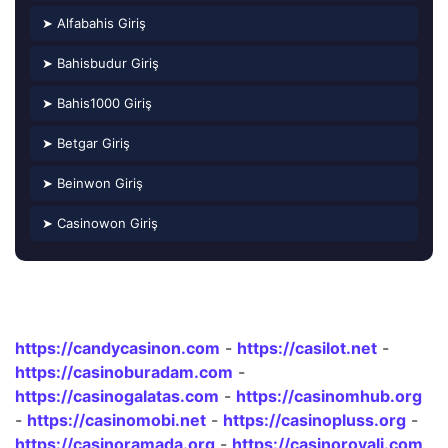
➤ Alfabahis Giriş
➤ Bahisbudur Giriş
➤ Bahis1000 Giriş
➤ Betgar Giriş
➤ Beinwon Giriş
➤ Casinowon Giriş
https://candycasinon.com
-
https://casilot.net
-
https://casinoburadam.com
-
https://casinogalatas.com
-
https://casinomhub.org
-
https://casinomobi.net
-
https://casinopluss.org
-
https://casinoramada.org
-
https://casinoroyali.com