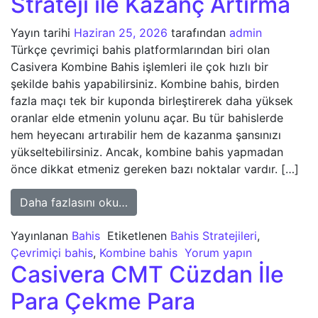
Strateji ile Kazanç Artırma
Yayın tarihi
Haziran 25, 2026
tarafından
admin
Türkçe çevrimiçi bahis platformlarından biri olan
Casivera Kombine Bahis işlemleri ile çok hızlı bir
şekilde bahis yapabilirsiniz. Kombine bahis, birden
fazla maçı tek bir kuponda birleştirerek daha yüksek
oranlar elde etmenin yolunu açar. Bu tür bahislerde
hem heyecanı artırabilir hem de kazanma şansınızı
yükseltebilirsiniz. Ancak, kombine bahis yapmadan
önce dikkat etmeniz gereken bazı noktalar vardır. […]
from Casivera Kombine Bahis 3 Stra
Daha fazlasını oku…
Yayınlanan
Bahis
Etiketlenen
Bahis Stratejileri
,
Çevrimiçi bahis
,
Kombine bahis
Yorum yapın
Casivera CMT Cüzdan İle
Para Çekme Para