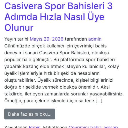
Casivera Spor Bahisleri 3
Adımda Hızla Nasıl Üye
Olunur
Yayın tarihi
Mayıs 29, 2026
tarafından
admin
Günümüzde birçok kullanıcı için çevrimiçi bahis
deneyimi sunan Casivera Spor Bahisleri, oldukça
popüler hale gelmiştir. Bu platformda spor bahisleri
yaparak kazanç elde etmek isteyen kullanıcılar, kolay
üyelik işlemleriyle hızlı bir şekilde hesaplarını
oluşturabilirler. Üyelik sürecinde, kişisel bilgilerinizi
doğru bir şekilde vermek oldukça önemlidir. Aksi
takdirde, ilerleyen zamanlarda sorunlar yaşayabilirsiniz.
Örneğin, para çekme işlemleri için sadece […]
from Casivera Spor Bahisleri 3 Adı
Daha fazlasını oku…
Yayınlanan
Bahis
Etiketlenen
Çevrimiçi bahis
,
Hesap