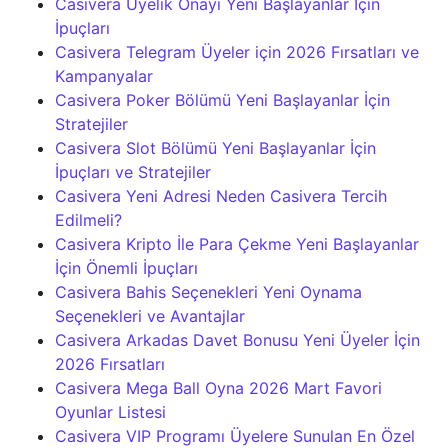
Casivera Üyelik Onayı Yeni Başlayanlar İçin
İpuçları
Casivera Telegram Üyeler için 2026 Fırsatları ve
Kampanyalar
Casivera Poker Bölümü Yeni Başlayanlar İçin
Stratejiler
Casivera Slot Bölümü Yeni Başlayanlar İçin
İpuçları ve Stratejiler
Casivera Yeni Adresi Neden Casivera Tercih
Edilmeli?
Casivera Kripto İle Para Çekme Yeni Başlayanlar
İçin Önemli İpuçları
Casivera Bahis Seçenekleri Yeni Oynama
Seçenekleri ve Avantajlar
Casivera Arkadas Davet Bonusu Yeni Üyeler İçin
2026 Fırsatları
Casivera Mega Ball Oyna 2026 Mart Favori
Oyunlar Listesi
Casivera VIP Programı Üyelere Sunulan En Özel