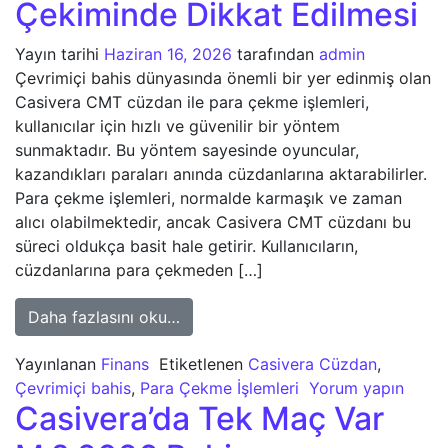
Çekiminde Dikkat Edilmesi
Yayın tarihi
Haziran 16, 2026
tarafından
admin
Çevrimiçi bahis dünyasında önemli bir yer edinmiş olan
Casivera CMT cüzdan ile para çekme işlemleri,
kullanıcılar için hızlı ve güvenilir bir yöntem
sunmaktadır. Bu yöntem sayesinde oyuncular,
kazandıkları paraları anında cüzdanlarına aktarabilirler.
Para çekme işlemleri, normalde karmaşık ve zaman
alıcı olabilmektedir, ancak Casivera CMT cüzdanı bu
süreci oldukça basit hale getirir. Kullanıcıların,
cüzdanlarına para çekmeden […]
from Casivera CMT Cüzdan İle Par
Daha fazlasını oku…
Yayınlanan
Finans
Etiketlenen
Casivera Cüzdan
,
Çevrimiçi bahis
,
Para Çekme İşlemleri
Yorum yapın
Casivera’da Tek Maç Var