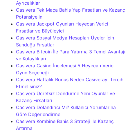
Ayrıcalıklar
Casivera Tek Maça Bahis Yap Fırsatları ve Kazanç
Potansiyelini
Casivera Jackpot Oyunları Heyecan Verici
Fırsatlar ve Büyüleyici
Casivera Sosyal Medya Hesapları Üyeler İçin
Sunduğu Fırsatlar
Casivera Bitcoin İle Para Yatırma 3 Temel Avantajı
ve Kolaylıkları
Casivera Casino İncelemesi 5 Heyecan Verici
Oyun Seçeneği
Casivera Haftalık Bonus Neden Casiverayı Tercih
Etmelisiniz?
Casivera Ücretsiz Döndürme Yeni Oyunlar ve
Kazanç Fırsatları
Casivera Dolandırıcı Mı? Kullanıcı Yorumlarına
Göre Değerlendirme
Casivera Kombine Bahis 3 Strateji ile Kazanç
Artırma