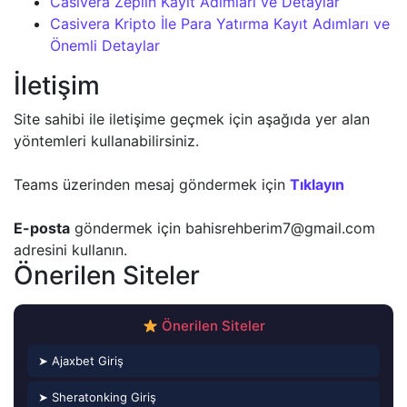
Casivera Zeplin Kayıt Adımları ve Detaylar
Casivera Kripto İle Para Yatırma Kayıt Adımları ve
Önemli Detaylar
İletişim
Site sahibi ile iletişime geçmek için aşağıda yer alan
yöntemleri kullanabilirsiniz.
Teams üzerinden mesaj göndermek için
Tıklayın
E-posta
göndermek için
bahisrehberim7@gmail.com
adresini kullanın.
Önerilen Siteler
Önerilen Siteler
➤ Ajaxbet Giriş
➤ Sheratonking Giriş