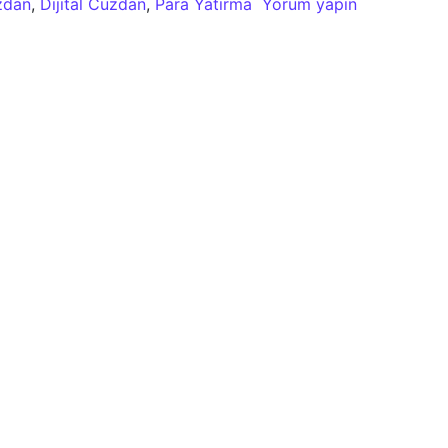
zdan
,
Dijital Cüzdan
,
Para Yatırma
Yorum yapın