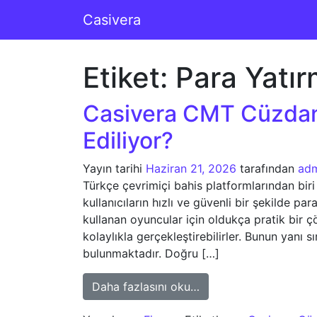
İçeriğe geç
Casivera
Ana gezinti
Etiket:
Para Yatı
Casivera CMT Cüzdan 
Ediliyor?
Yayın tarihi
Haziran 21, 2026
tarafından
ad
Türkçe çevrimiçi bahis platformlarından bir
kullanıcıların hızlı ve güvenli bir şekilde pa
kullanan oyuncular için oldukça pratik bir çö
kolaylıkla gerçekleştirebilirler. Bunun yanı 
bulunmaktadır. Doğru […]
from Casivera CMT Cü
Daha fazlasını oku…