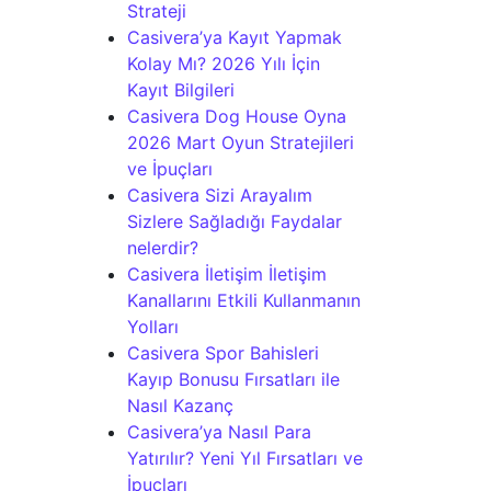
Strateji
Casivera’ya Kayıt Yapmak
Kolay Mı? 2026 Yılı İçin
Kayıt Bilgileri
Casivera Dog House Oyna
2026 Mart Oyun Stratejileri
ve İpuçları
Casivera Sizi Arayalım
Sizlere Sağladığı Faydalar
nelerdir?
Casivera İletişim İletişim
Kanallarını Etkili Kullanmanın
Yolları
Casivera Spor Bahisleri
Kayıp Bonusu Fırsatları ile
Nasıl Kazanç
Casivera’ya Nasıl Para
Yatırılır? Yeni Yıl Fırsatları ve
İpuçları