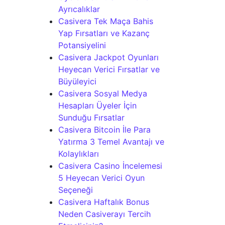
Ayrıcalıklar
Casivera Tek Maça Bahis
Yap Fırsatları ve Kazanç
Potansiyelini
Casivera Jackpot Oyunları
Heyecan Verici Fırsatlar ve
Büyüleyici
Casivera Sosyal Medya
Hesapları Üyeler İçin
Sunduğu Fırsatlar
Casivera Bitcoin İle Para
Yatırma 3 Temel Avantajı ve
Kolaylıkları
Casivera Casino İncelemesi
5 Heyecan Verici Oyun
Seçeneği
Casivera Haftalık Bonus
Neden Casiverayı Tercih