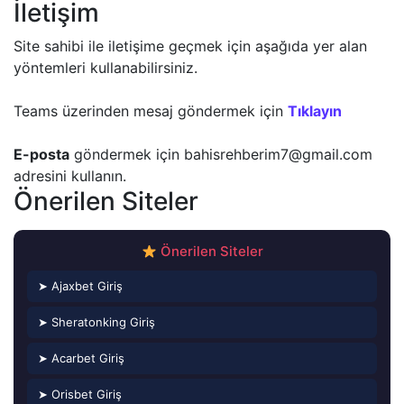
İletişim
Site sahibi ile iletişime geçmek için aşağıda yer alan
yöntemleri kullanabilirsiniz.
Teams üzerinden mesaj göndermek için
Tıklayın
E-posta
göndermek için
bahisrehberim7@gmail.com
adresini kullanın.
Önerilen Siteler
Önerilen Siteler
➤ Ajaxbet Giriş
➤ Sheratonking Giriş
➤ Acarbet Giriş
➤ Orisbet Giriş