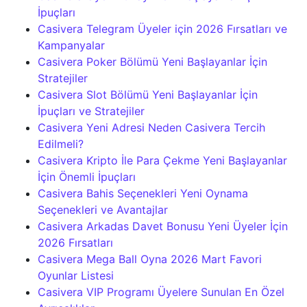
İpuçları
Casivera Telegram Üyeler için 2026 Fırsatları ve
Kampanyalar
Casivera Poker Bölümü Yeni Başlayanlar İçin
Stratejiler
Casivera Slot Bölümü Yeni Başlayanlar İçin
İpuçları ve Stratejiler
Casivera Yeni Adresi Neden Casivera Tercih
Edilmeli?
Casivera Kripto İle Para Çekme Yeni Başlayanlar
İçin Önemli İpuçları
Casivera Bahis Seçenekleri Yeni Oynama
Seçenekleri ve Avantajlar
Casivera Arkadas Davet Bonusu Yeni Üyeler İçin
2026 Fırsatları
Casivera Mega Ball Oyna 2026 Mart Favori
Oyunlar Listesi
Casivera VIP Programı Üyelere Sunulan En Özel