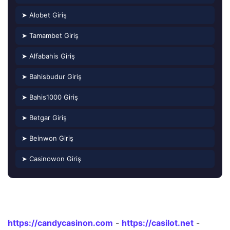
➤ Alobet Giriş
➤ Tamambet Giriş
➤ Alfabahis Giriş
➤ Bahisbudur Giriş
➤ Bahis1000 Giriş
➤ Betgar Giriş
➤ Beinwon Giriş
➤ Casinowon Giriş
https://candycasinon.com
-
https://casilot.net
-