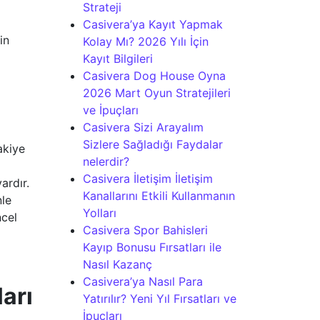
Strateji
Casivera’ya Kayıt Yapmak
in
Kolay Mı? 2026 Yılı İçin
Kayıt Bilgileri
Casivera Dog House Oyna
2026 Mart Oyun Stratejileri
ve İpuçları
Casivera Sizi Arayalım
Sizlere Sağladığı Faydalar
akiye
nelerdir?
Casivera İletişim İletişim
ardır.
Kanallarını Etkili Kullanmanın
nle
Yolları
ncel
Casivera Spor Bahisleri
Kayıp Bonusu Fırsatları ile
Nasıl Kazanç
Casivera’ya Nasıl Para
arı
Yatırılır? Yeni Yıl Fırsatları ve
İpuçları