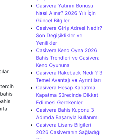
Casivera Yatırım Bonusu
Nasıl Alınır? 2026 Yılı İçin
Güncel Bilgiler
Casivera Giriş Adresi Nedir?
Son Değişiklikler ve
Yenilikler
Casivera Keno Oyna 2026
Bahis Trendleri ve Casivera
Keno Oyununa
ılar,
Casivera Rakeback Nedir? 3
Temel Avantajı ve Ayrıntıları
 tercih
Casivera Hesap Kapatma
 bahis
Kapatma Sürecinde Dikkat
bahis
Edilmesi Gerekenler
arla
Casivera Bahis Kuponu 3
Adımda Başarıyla Kullanımı
Casivera Lisans Bilgileri
2026 Casiveranın Sağladığı