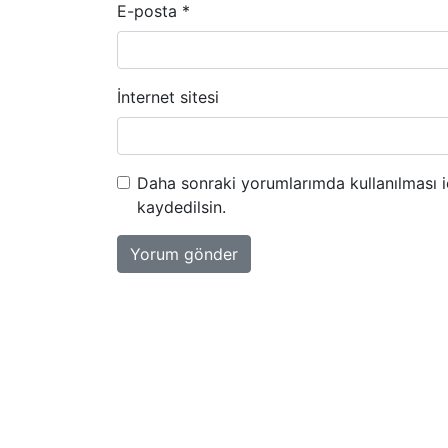
E-posta
*
İnternet sitesi
Daha sonraki yorumlarımda kullanılması i
kaydedilsin.