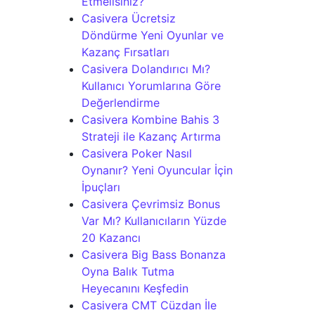
Etmelisiniz?
Casivera Ücretsiz
Döndürme Yeni Oyunlar ve
Kazanç Fırsatları
Casivera Dolandırıcı Mı?
Kullanıcı Yorumlarına Göre
Değerlendirme
Casivera Kombine Bahis 3
Strateji ile Kazanç Artırma
Casivera Poker Nasıl
Oynanır? Yeni Oyuncular İçin
İpuçları
Casivera Çevrimsiz Bonus
Var Mı? Kullanıcıların Yüzde
20 Kazancı
Casivera Big Bass Bonanza
Oyna Balık Tutma
Heyecanını Keşfedin
Casivera CMT Cüzdan İle