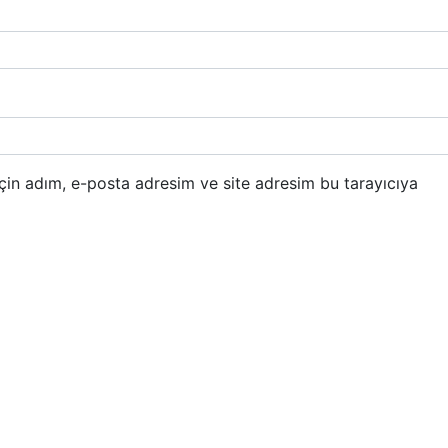
çin adım, e-posta adresim ve site adresim bu tarayıcıya