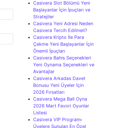
Casivera Slot Bölümü Yeni
Başlayanlar İçin İpuçları ve
Stratejiler
Casivera Yeni Adresi Neden
Casivera Tercih Edilmeli?
Casivera Kripto İle Para
Çekme Yeni Başlayanlar İçin
Önemli İpuçları
Casivera Bahis Seçenekleri
Yeni Oynama Seçenekleri ve
Avantajlar
Casivera Arkadas Davet
Bonusu Yeni Üyeler İçin
2026 Fırsatları
Casivera Mega Ball Oyna
2026 Mart Favori Oyunlar
Listesi
Casivera VIP Programı
Üyelere Sunulan En Özel