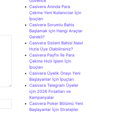
Güvence
Casivera Aninda Para
Çekme Yeni Kullanıcılar İçin
İpuçları
Casivera Sorumlu Bahis
Başlamak için Hangi Araçlar
Gerekli?
Casivera Sistem Bahisi Nasıl
Hızla Üye Olabilirsiniz?
Casivera Payfix İle Para
Çekme Hızlı İşlem İçin
İpuçları
Casivera Üyelik Onayı Yeni
Başlayanlar İçin İpuçları
Casivera Telegram Üyeler
için 2026 Fırsatları ve
Kampanyalar
Casivera Poker Bölümü Yeni
Başlayanlar İçin Stratejiler