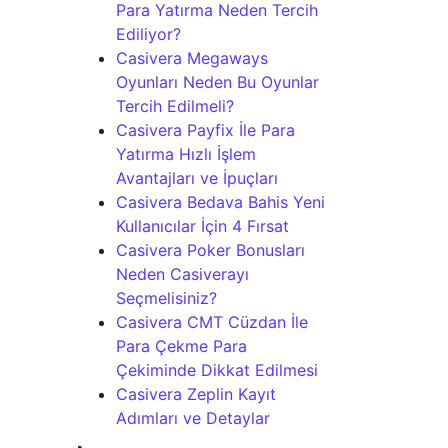
Para Yatırma Neden Tercih
Ediliyor?
Casivera Megaways
Oyunları Neden Bu Oyunlar
Tercih Edilmeli?
Casivera Payfix İle Para
Yatırma Hızlı İşlem
Avantajları ve İpuçları
Casivera Bedava Bahis Yeni
Kullanıcılar İçin 4 Fırsat
Casivera Poker Bonusları
Neden Casiverayı
Seçmelisiniz?
Casivera CMT Cüzdan İle
Para Çekme Para
Çekiminde Dikkat Edilmesi
Casivera Zeplin Kayıt
Adımları ve Detaylar