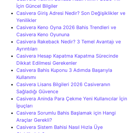
İçin Güncel Bilgiler
Casivera Giriş Adresi Nedir? Son Değişiklikler ve
Yenilikler
Casivera Keno Oyna 2026 Bahis Trendleri ve
Casivera Keno Oyununa
Casivera Rakeback Nedir? 3 Temel Avantajı ve
Ayrıntıları
Casivera Hesap Kapatma Kapatma Sürecinde
Dikkat Edilmesi Gerekenler
Casivera Bahis Kuponu 3 Adımda Başarıyla
Kullanımı
Casivera Lisans Bilgileri 2026 Casiveranın
Sağladığı Güvence
Casivera Aninda Para Çekme Yeni Kullanıcılar İçin
İpuçları
Casivera Sorumlu Bahis Başlamak için Hangi
Araçlar Gerekli?
Casivera Sistem Bahisi Nasıl Hızla Üye