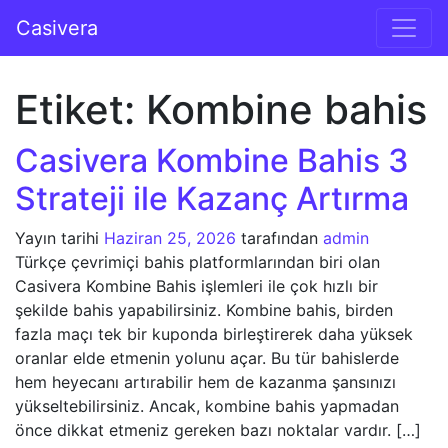
İçeriğe geç
Casivera
Ana gezinti
Etiket:
Kombine bahis
Casivera Kombine Bahis 3
Strateji ile Kazanç Artırma
Yayın tarihi
Haziran 25, 2026
tarafından
admin
Türkçe çevrimiçi bahis platformlarından biri olan
Casivera Kombine Bahis işlemleri ile çok hızlı bir
şekilde bahis yapabilirsiniz. Kombine bahis, birden
fazla maçı tek bir kuponda birleştirerek daha yüksek
oranlar elde etmenin yolunu açar. Bu tür bahislerde
hem heyecanı artırabilir hem de kazanma şansınızı
yükseltebilirsiniz. Ancak, kombine bahis yapmadan
önce dikkat etmeniz gereken bazı noktalar vardır. […]