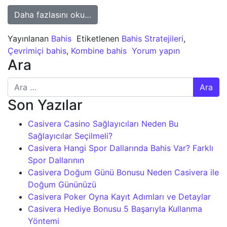
from Casivera Kombine Bahis 3 Stra
Daha fazlasını oku…
Yayınlanan
Bahis
Etiketlenen
Bahis Stratejileri
,
Çevrimiçi bahis
,
Kombine bahis
Yorum yapın
Ara
Arama:
Son Yazılar
Casivera Casino Sağlayıcıları Neden Bu
Sağlayıcılar Seçilmeli?
Casivera Hangi Spor Dallarında Bahis Var? Farklı
Spor Dallarının
Casivera Doğum Günü Bonusu Neden Casivera ile
Doğum Gününüzü
Casivera Poker Oyna Kayıt Adımları ve Detaylar
Casivera Hediye Bonusu 5 Başarıyla Kullanma
Yöntemi