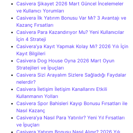
Casivera Şikayet 2026 Mart Güncel İncelemeler
ve Kullanıcı Yorumları
Casivera İlk Yatırım Bonusu Var Mı? 3 Avantajı ve
Kazanç Fırsatları
Casivera Para Kazandırıyor Mu? Yeni Kullanıcılar
İçin 4 Strateji
Casivera’ya Kayıt Yapmak Kolay Mı? 2026 Yılı İçin
Kayıt Bilgileri
Casivera Dog House Oyna 2026 Mart Oyun
Stratejileri ve İpuçları
Casivera Sizi Arayalım Sizlere Sağladığı Faydalar
nelerdir?
Casivera İletişim İletişim Kanallarını Etkili
Kullanmanın Yolları
Casivera Spor Bahisleri Kayıp Bonusu Fırsatları ile
Nasıl Kazanç
Casivera’ya Nasıl Para Yatırılır? Yeni Yıl Fırsatları
ve İpuçları
Casivera Yatırım Bonusu Nasıl Alınır? 2026 Yılı