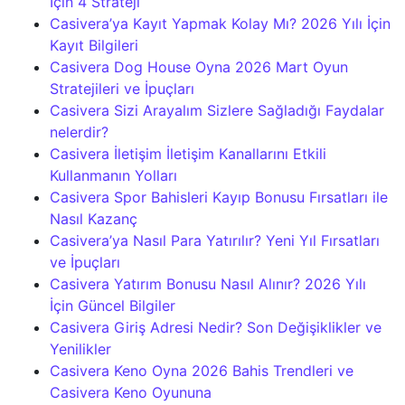
İçin 4 Strateji
Casivera’ya Kayıt Yapmak Kolay Mı? 2026 Yılı İçin
Kayıt Bilgileri
Casivera Dog House Oyna 2026 Mart Oyun
Stratejileri ve İpuçları
Casivera Sizi Arayalım Sizlere Sağladığı Faydalar
nelerdir?
Casivera İletişim İletişim Kanallarını Etkili
Kullanmanın Yolları
Casivera Spor Bahisleri Kayıp Bonusu Fırsatları ile
Nasıl Kazanç
Casivera’ya Nasıl Para Yatırılır? Yeni Yıl Fırsatları
ve İpuçları
Casivera Yatırım Bonusu Nasıl Alınır? 2026 Yılı
İçin Güncel Bilgiler
Casivera Giriş Adresi Nedir? Son Değişiklikler ve
Yenilikler
Casivera Keno Oyna 2026 Bahis Trendleri ve
Casivera Keno Oyununa