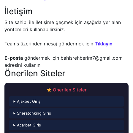
İletişim
Site sahibi ile iletişime geçmek için aşağıda yer alan
yöntemleri kullanabilirsiniz.
Teams üzerinden mesaj göndermek için
Tıklayın
E-posta
göndermek için
bahisrehberim7@gmail.com
adresini kullanın.
Önerilen Siteler
Önerilen Siteler
➤ Ajaxbet Giriş
➤ Sheratonking Giriş
➤ Acarbet Giriş