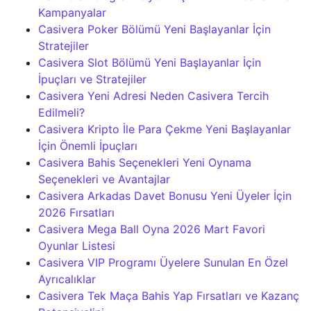
Kampanyalar
Casivera Poker Bölümü Yeni Başlayanlar İçin
Stratejiler
Casivera Slot Bölümü Yeni Başlayanlar İçin
İpuçları ve Stratejiler
Casivera Yeni Adresi Neden Casivera Tercih
Edilmeli?
Casivera Kripto İle Para Çekme Yeni Başlayanlar
İçin Önemli İpuçları
Casivera Bahis Seçenekleri Yeni Oynama
Seçenekleri ve Avantajlar
Casivera Arkadas Davet Bonusu Yeni Üyeler İçin
2026 Fırsatları
Casivera Mega Ball Oyna 2026 Mart Favori
Oyunlar Listesi
Casivera VIP Programı Üyelere Sunulan En Özel
Ayrıcalıklar
Casivera Tek Maça Bahis Yap Fırsatları ve Kazanç