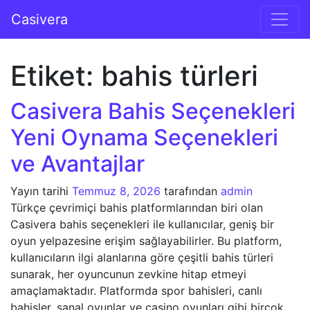
İçeriğe geç
Casivera
Ana gezinti
Etiket:
bahis türleri
Casivera Bahis Seçenekleri
Yeni Oynama Seçenekleri
ve Avantajlar
Yayın tarihi
Temmuz 8, 2026
tarafından
admin
Türkçe çevrimiçi bahis platformlarından biri olan
Casivera bahis seçenekleri ile kullanıcılar, geniş bir
oyun yelpazesine erişim sağlayabilirler. Bu platform,
kullanıcıların ilgi alanlarına göre çeşitli bahis türleri
sunarak, her oyuncunun zevkine hitap etmeyi
amaçlamaktadır. Platformda spor bahisleri, canlı
bahisler, sanal oyunlar ve casino oyunları gibi birçok