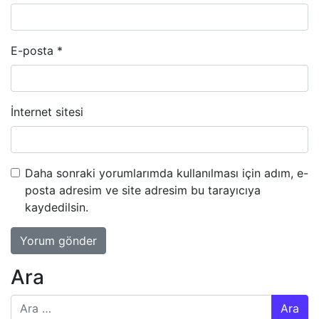
E-posta
*
İnternet sitesi
Daha sonraki yorumlarımda kullanılması için adım, e-
posta adresim ve site adresim bu tarayıcıya
kaydedilsin.
Ara
Arama: