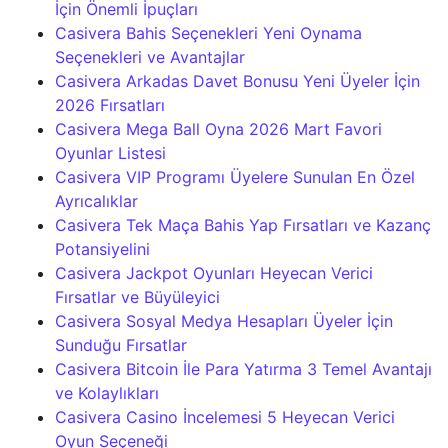
İçin Önemli İpuçları
Casivera Bahis Seçenekleri Yeni Oynama
Seçenekleri ve Avantajlar
Casivera Arkadas Davet Bonusu Yeni Üyeler İçin
2026 Fırsatları
Casivera Mega Ball Oyna 2026 Mart Favori
Oyunlar Listesi
Casivera VIP Programı Üyelere Sunulan En Özel
Ayrıcalıklar
Casivera Tek Maça Bahis Yap Fırsatları ve Kazanç
Potansiyelini
Casivera Jackpot Oyunları Heyecan Verici
Fırsatlar ve Büyüleyici
Casivera Sosyal Medya Hesapları Üyeler İçin
Sunduğu Fırsatlar
Casivera Bitcoin İle Para Yatırma 3 Temel Avantajı
ve Kolaylıkları
Casivera Casino İncelemesi 5 Heyecan Verici
Oyun Seçeneği