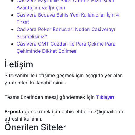
Casivera Payfix İle Para Yatırma Hızlı İşlem
Avantajları ve İpuçları
Casivera Bedava Bahis Yeni Kullanıcılar İçin 4
Fırsat
Casivera Poker Bonusları Neden Casiverayı
Seçmelisiniz?
Casivera CMT Cüzdan İle Para Çekme Para
Çekiminde Dikkat Edilmesi
İletişim
Site sahibi ile iletişime geçmek için aşağıda yer alan
yöntemleri kullanabilirsiniz.
Teams üzerinden mesaj göndermek için
Tıklayın
E-posta
göndermek için
bahisrehberim7@gmail.com
adresini kullanın.
Önerilen Siteler