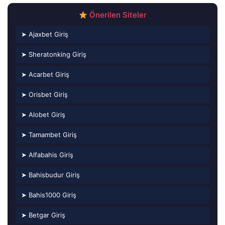
Önerilen Siteler
➤ Ajaxbet Giriş
➤ Sheratonking Giriş
➤ Acarbet Giriş
➤ Orisbet Giriş
➤ Alobet Giriş
➤ Tamambet Giriş
➤ Alfabahis Giriş
➤ Bahisbudur Giriş
➤ Bahis1000 Giriş
➤ Betgar Giriş