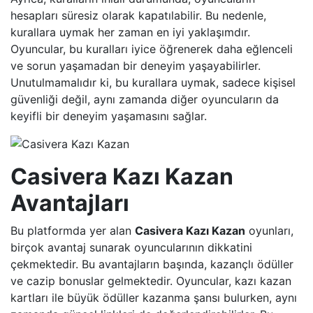
hesapları süresiz olarak kapatılabilir. Bu nedenle,
kurallara uymak her zaman en iyi yaklaşımdır.
Oyuncular, bu kuralları iyice öğrenerek daha eğlenceli
ve sorun yaşamadan bir deneyim yaşayabilirler.
Unutulmamalıdır ki, bu kurallara uymak, sadece kişisel
güvenliği değil, aynı zamanda diğer oyuncuların da
keyifli bir deneyim yaşamasını sağlar.
Casivera Kazı Kazan
Avantajları
Bu platformda yer alan
Casivera Kazı Kazan
oyunları,
birçok avantaj sunarak oyuncularının dikkatini
çekmektedir. Bu avantajların başında, kazançlı ödüller
ve cazip bonuslar gelmektedir. Oyuncular, kazı kazan
kartları ile büyük ödüller kazanma şansı bulurken, aynı