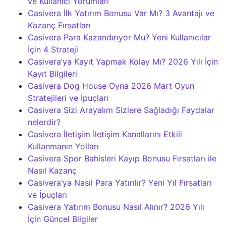
ve Kullanıcı Yorumları
Casivera İlk Yatırım Bonusu Var Mı? 3 Avantajı ve
Kazanç Fırsatları
Casivera Para Kazandırıyor Mu? Yeni Kullanıcılar
İçin 4 Strateji
Casivera’ya Kayıt Yapmak Kolay Mı? 2026 Yılı İçin
Kayıt Bilgileri
Casivera Dog House Oyna 2026 Mart Oyun
Stratejileri ve İpuçları
Casivera Sizi Arayalım Sizlere Sağladığı Faydalar
nelerdir?
Casivera İletişim İletişim Kanallarını Etkili
Kullanmanın Yolları
Casivera Spor Bahisleri Kayıp Bonusu Fırsatları ile
Nasıl Kazanç
Casivera’ya Nasıl Para Yatırılır? Yeni Yıl Fırsatları
ve İpuçları
Casivera Yatırım Bonusu Nasıl Alınır? 2026 Yılı
İçin Güncel Bilgiler