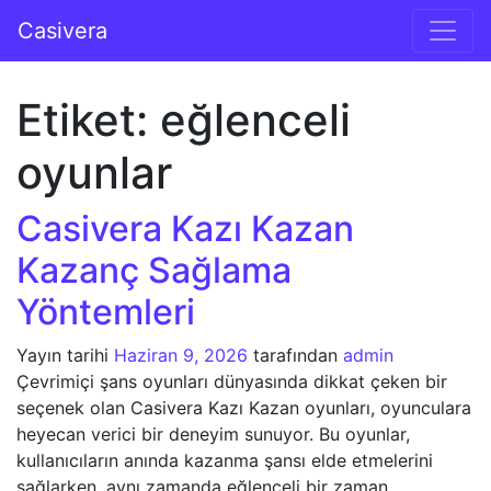
İçeriğe geç
Casivera
Ana gezinti
Etiket:
eğlenceli
oyunlar
Casivera Kazı Kazan
Kazanç Sağlama
Yöntemleri
Yayın tarihi
Haziran 9, 2026
tarafından
admin
Çevrimiçi şans oyunları dünyasında dikkat çeken bir
seçenek olan Casivera Kazı Kazan oyunları, oyunculara
heyecan verici bir deneyim sunuyor. Bu oyunlar,
kullanıcıların anında kazanma şansı elde etmelerini
sağlarken, aynı zamanda eğlenceli bir zaman