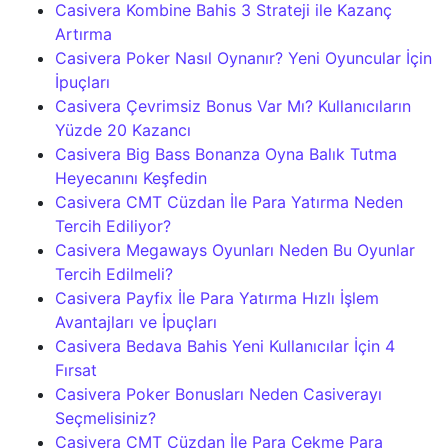
Casivera Kombine Bahis 3 Strateji ile Kazanç
Artırma
Casivera Poker Nasıl Oynanır? Yeni Oyuncular İçin
İpuçları
Casivera Çevrimsiz Bonus Var Mı? Kullanıcıların
Yüzde 20 Kazancı
Casivera Big Bass Bonanza Oyna Balık Tutma
Heyecanını Keşfedin
Casivera CMT Cüzdan İle Para Yatırma Neden
Tercih Ediliyor?
Casivera Megaways Oyunları Neden Bu Oyunlar
Tercih Edilmeli?
Casivera Payfix İle Para Yatırma Hızlı İşlem
Avantajları ve İpuçları
Casivera Bedava Bahis Yeni Kullanıcılar İçin 4
Fırsat
Casivera Poker Bonusları Neden Casiverayı
Seçmelisiniz?
Casivera CMT Cüzdan İle Para Çekme Para