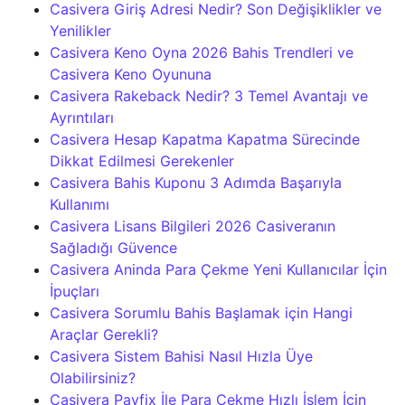
Casivera Giriş Adresi Nedir? Son Değişiklikler ve
Yenilikler
Casivera Keno Oyna 2026 Bahis Trendleri ve
Casivera Keno Oyununa
Casivera Rakeback Nedir? 3 Temel Avantajı ve
Ayrıntıları
Casivera Hesap Kapatma Kapatma Sürecinde
Dikkat Edilmesi Gerekenler
Casivera Bahis Kuponu 3 Adımda Başarıyla
Kullanımı
Casivera Lisans Bilgileri 2026 Casiveranın
Sağladığı Güvence
Casivera Aninda Para Çekme Yeni Kullanıcılar İçin
İpuçları
Casivera Sorumlu Bahis Başlamak için Hangi
Araçlar Gerekli?
Casivera Sistem Bahisi Nasıl Hızla Üye
Olabilirsiniz?
Casivera Payfix İle Para Çekme Hızlı İşlem İçin