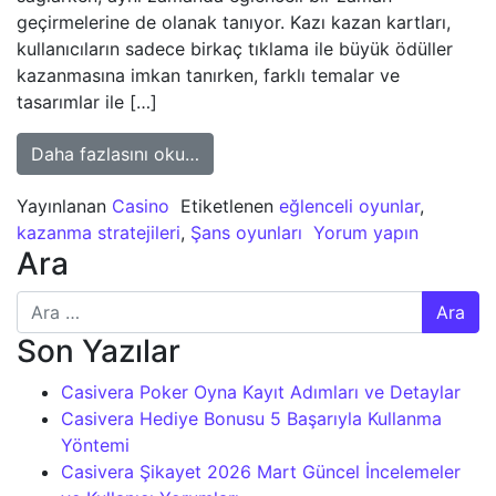
geçirmelerine de olanak tanıyor. Kazı kazan kartları,
kullanıcıların sadece birkaç tıklama ile büyük ödüller
kazanmasına imkan tanırken, farklı temalar ve
tasarımlar ile […]
from Casivera Kazı Kazan Kazanç 
Daha fazlasını oku…
Yayınlanan
Casino
Etiketlenen
eğlenceli oyunlar
,
kazanma stratejileri
,
Şans oyunları
Yorum yapın
Ara
Arama:
Son Yazılar
Casivera Poker Oyna Kayıt Adımları ve Detaylar
Casivera Hediye Bonusu 5 Başarıyla Kullanma
Yöntemi
Casivera Şikayet 2026 Mart Güncel İncelemeler