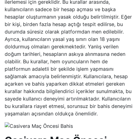
ilerlemesi için gereklidir. Bu kurallar arasında,
kullanıcıların sadece bir hesap açması ve başka
hesaplar oluşturmanın yasak olduğu belirtilmiştir. Eğer
bir kişi, birden fazla hesap açtığı tespit edilirse, bu
durumda süresiz olarak platformdan men edilebilir.
Ayrıca, kullanıcıların yasal yaş sınırı olan 18 yaşını
doldurmuş olmaları gerekmektedir. Yanlış verilen
doğum tarihleri, hesapların askıya alınmasına neden
olabilir. Bu kurallar, hem oyuncuların hem de
platformun adaletli bir şekilde işlem yapmasını
sağlamak amacıyla belirlenmiştir. Kullanıcılara, hesap
açarken ve bahis yaparken dikkat etmeleri gereken
kurallar hakkında bilgilendirici içerikler sunulmakta, bu
sayede kullanıcı deneyimi artırılmaktadır. Kullanıcıların
bu kurallara riayet etmesi, sorunsuz bir bahis deneyimi
yaşamaları açısından oldukça önemlidir.