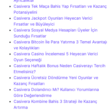
Ayrıcalıklar
Casivera Tek Maça Bahis Yap Fırsatları ve Kazanç
Potansiyelini
Casivera Jackpot Oyunları Heyecan Verici
Fırsatlar ve Büyüleyici
Casivera Sosyal Medya Hesapları Üyeler İçin
Sunduğu Fırsatlar
Casivera Bitcoin İle Para Yatırma 3 Temel Avantajı
ve Kolaylıkları
Casivera Casino İncelemesi 5 Heyecan Verici
Oyun Seçeneği
Casivera Haftalık Bonus Neden Casiverayı Tercih
Etmelisiniz?
Casivera Ücretsiz Döndürme Yeni Oyunlar ve
Kazanç Fırsatları
Casivera Dolandırıcı Mı? Kullanıcı Yorumlarına
Göre Değerlendirme
Casivera Kombine Bahis 3 Strateji ile Kazanç
Artırma