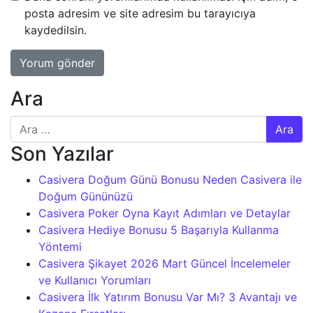
posta adresim ve site adresim bu tarayıcıya
kaydedilsin.
Ara
Arama:
Son Yazılar
Casivera Doğum Günü Bonusu Neden Casivera ile
Doğum Gününüzü
Casivera Poker Oyna Kayıt Adımları ve Detaylar
Casivera Hediye Bonusu 5 Başarıyla Kullanma
Yöntemi
Casivera Şikayet 2026 Mart Güncel İncelemeler
ve Kullanıcı Yorumları
Casivera İlk Yatırım Bonusu Var Mı? 3 Avantajı ve