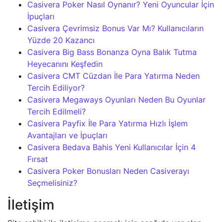
Casivera Poker Nasıl Oynanır? Yeni Oyuncular İçin
İpuçları
Casivera Çevrimsiz Bonus Var Mı? Kullanıcıların
Yüzde 20 Kazancı
Casivera Big Bass Bonanza Oyna Balık Tutma
Heyecanını Keşfedin
Casivera CMT Cüzdan İle Para Yatırma Neden
Tercih Ediliyor?
Casivera Megaways Oyunları Neden Bu Oyunlar
Tercih Edilmeli?
Casivera Payfix İle Para Yatırma Hızlı İşlem
Avantajları ve İpuçları
Casivera Bedava Bahis Yeni Kullanıcılar İçin 4
Fırsat
Casivera Poker Bonusları Neden Casiverayı
Seçmelisiniz?
İletişim