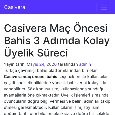
İçeriğe geç
Casivera
Ana gezinti
Casivera Maç Öncesi
Bahis 3 Adımda Kolay
Üyelik Süreci
Yayın tarihi
Mayıs 24, 2026
tarafından
admin
Türkçe çevrimiçi bahis platformlarından biri olan
Casivera maç öncesi bahis
seçenekleri ile kullanıcılar,
çeşitli spor etkinliklerine yönelik bahislerini kolaylıkla
yapabilirler. Söz konusu site, kullanıcılarına sunduğu
avantajlarla öne çıkmaktadır. Üyelik işlemleri sırasında,
oyuncuların doğru bilgi vermesi ve belirli adımları takip
etmesi gerekmektedir. Kullanıcıların isim, soy isim,
doğum tarihi gibi bilgileri eksiksiz ve doğru bir şekilde