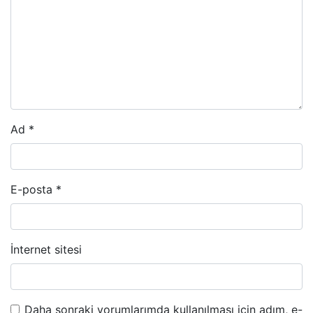
Ad
*
E-posta
*
İnternet sitesi
Daha sonraki yorumlarımda kullanılması için adım, e-