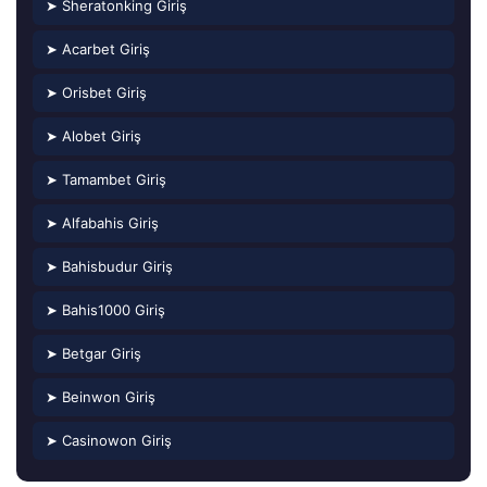
➤ Sheratonking Giriş
➤ Acarbet Giriş
➤ Orisbet Giriş
➤ Alobet Giriş
➤ Tamambet Giriş
➤ Alfabahis Giriş
➤ Bahisbudur Giriş
➤ Bahis1000 Giriş
➤ Betgar Giriş
➤ Beinwon Giriş
➤ Casinowon Giriş