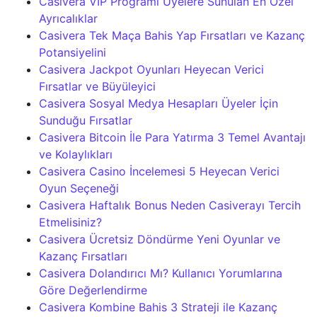
Casivera VIP Programı Üyelere Sunulan En Özel
Ayrıcalıklar
Casivera Tek Maça Bahis Yap Fırsatları ve Kazanç
Potansiyelini
Casivera Jackpot Oyunları Heyecan Verici
Fırsatlar ve Büyüleyici
Casivera Sosyal Medya Hesapları Üyeler İçin
Sunduğu Fırsatlar
Casivera Bitcoin İle Para Yatırma 3 Temel Avantajı
ve Kolaylıkları
Casivera Casino İncelemesi 5 Heyecan Verici
Oyun Seçeneği
Casivera Haftalık Bonus Neden Casiverayı Tercih
Etmelisiniz?
Casivera Ücretsiz Döndürme Yeni Oyunlar ve
Kazanç Fırsatları
Casivera Dolandırıcı Mı? Kullanıcı Yorumlarına
Göre Değerlendirme
Casivera Kombine Bahis 3 Strateji ile Kazanç