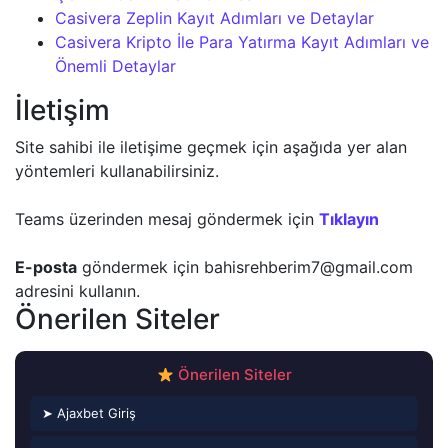
Casivera Zeplin Kayıt Adımları ve Detaylar
Casivera Kripto İle Para Yatırma Kayıt Adımları ve
Önemli Detaylar
İletişim
Site sahibi ile iletişime geçmek için aşağıda yer alan
yöntemleri kullanabilirsiniz.
Teams üzerinden mesaj göndermek için
Tıklayın
E-posta
göndermek için
bahisrehberim7@gmail.com
adresini kullanın.
Önerilen Siteler
Önerilen Siteler
➤ Ajaxbet Giriş