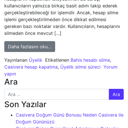
kullanıcıların yalnızca birkaç basit adım takip ederek
gerçekleştirebileceği bir işlemdir. Ancak, hesap silme
işlemi gerçekleştirilmeden önce dikkat edilmesi
gereken bazı noktalar vardır. Kullanıcıların, hesaplarını
silmeden önce mevcut […]
from Casivera Üyelik Silme Hesap 
Daha fazlasını oku…
Yayınlanan
Üyelik
Etiketlenen
Bahis hesabı silme
,
Casivera hesap kapatma
,
Üyelik silme süreci
Yorum
yapın
Ara
Arama:
Son Yazılar
Casivera Doğum Günü Bonusu Neden Casivera ile
Doğum Gününüzü