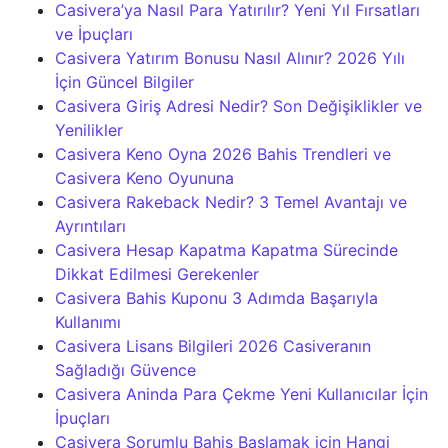
Casivera’ya Nasıl Para Yatırılır? Yeni Yıl Fırsatları
ve İpuçları
Casivera Yatırım Bonusu Nasıl Alınır? 2026 Yılı
İçin Güncel Bilgiler
Casivera Giriş Adresi Nedir? Son Değişiklikler ve
Yenilikler
Casivera Keno Oyna 2026 Bahis Trendleri ve
Casivera Keno Oyununa
Casivera Rakeback Nedir? 3 Temel Avantajı ve
Ayrıntıları
Casivera Hesap Kapatma Kapatma Sürecinde
Dikkat Edilmesi Gerekenler
Casivera Bahis Kuponu 3 Adımda Başarıyla
Kullanımı
Casivera Lisans Bilgileri 2026 Casiveranın
Sağladığı Güvence
Casivera Aninda Para Çekme Yeni Kullanıcılar İçin
İpuçları
Casivera Sorumlu Bahis Başlamak için Hangi