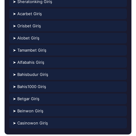
➤ Sheratonking Giriş
➤ Acarbet Giriş
➤ Orisbet Giriş
➤ Alobet Giriş
➤ Tamambet Giriş
➤ Alfabahis Giriş
➤ Bahisbudur Giriş
➤ Bahis1000 Giriş
➤ Betgar Giriş
➤ Beinwon Giriş
➤ Casinowon Giriş