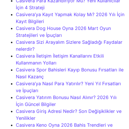
Casivera Para Kazandırıyor Mu? Yeni Kullanıcılar
İçin 4 Strateji
Casivera’ya Kayıt Yapmak Kolay Mı? 2026 Yılı İçin
Kayıt Bilgileri
Casivera Dog House Oyna 2026 Mart Oyun
Stratejileri ve İpuçları
Casivera Sizi Arayalım Sizlere Sağladığı Faydalar
nelerdir?
Casivera İletişim İletişim Kanallarını Etkili
Kullanmanın Yolları
Casivera Spor Bahisleri Kayıp Bonusu Fırsatları ile
Nasıl Kazanç
Casivera’ya Nasıl Para Yatırılır? Yeni Yıl Fırsatları
ve İpuçları
Casivera Yatırım Bonusu Nasıl Alınır? 2026 Yılı
İçin Güncel Bilgiler
Casivera Giriş Adresi Nedir? Son Değişiklikler ve
Yenilikler
Casivera Keno Oyna 2026 Bahis Trendleri ve