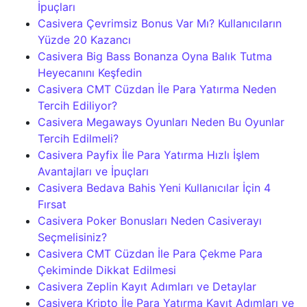
İpuçları
Casivera Çevrimsiz Bonus Var Mı? Kullanıcıların
Yüzde 20 Kazancı
Casivera Big Bass Bonanza Oyna Balık Tutma
Heyecanını Keşfedin
Casivera CMT Cüzdan İle Para Yatırma Neden
Tercih Ediliyor?
Casivera Megaways Oyunları Neden Bu Oyunlar
Tercih Edilmeli?
Casivera Payfix İle Para Yatırma Hızlı İşlem
Avantajları ve İpuçları
Casivera Bedava Bahis Yeni Kullanıcılar İçin 4
Fırsat
Casivera Poker Bonusları Neden Casiverayı
Seçmelisiniz?
Casivera CMT Cüzdan İle Para Çekme Para
Çekiminde Dikkat Edilmesi
Casivera Zeplin Kayıt Adımları ve Detaylar
Casivera Kripto İle Para Yatırma Kayıt Adımları ve