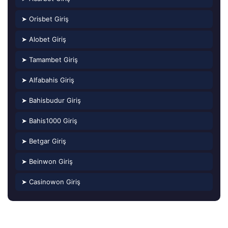
➤ Orisbet Giriş
➤ Alobet Giriş
➤ Tamambet Giriş
➤ Alfabahis Giriş
➤ Bahisbudur Giriş
➤ Bahis1000 Giriş
➤ Betgar Giriş
➤ Beinwon Giriş
➤ Casinowon Giriş