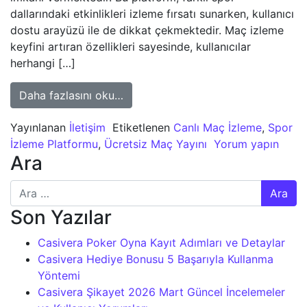
dallarındaki etkinlikleri izleme fırsatı sunarken, kullanıcı
dostu arayüzü ile de dikkat çekmektedir. Maç izleme
keyfini artıran özellikleri sayesinde, kullanıcılar
herhangi […]
from Casivera Maç İzle 2026 Maç İz
Daha fazlasını oku…
Yayınlanan
İletişim
Etiketlenen
Canlı Maç İzleme
,
Spor
İzleme Platformu
,
Ücretsiz Maç Yayını
Yorum yapın
Ara
Arama:
Son Yazılar
Casivera Poker Oyna Kayıt Adımları ve Detaylar
Casivera Hediye Bonusu 5 Başarıyla Kullanma
Yöntemi
Casivera Şikayet 2026 Mart Güncel İncelemeler