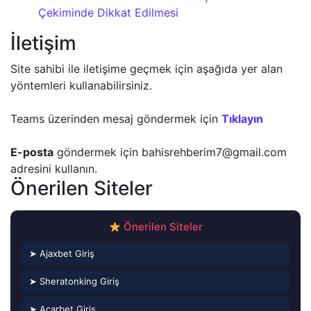
Çekiminde Dikkat Edilmesi
İletişim
Site sahibi ile iletişime geçmek için aşağıda yer alan
yöntemleri kullanabilirsiniz.
Teams üzerinden mesaj göndermek için
Tıklayın
E-posta
göndermek için
bahisrehberim7@gmail.com
adresini kullanın.
Önerilen Siteler
Önerilen Siteler
➤ Ajaxbet Giriş
➤ Sheratonking Giriş
➤ Acarbet Giriş