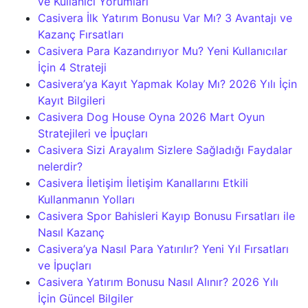
ve Kullanıcı Yorumları
Casivera İlk Yatırım Bonusu Var Mı? 3 Avantajı ve
Kazanç Fırsatları
Casivera Para Kazandırıyor Mu? Yeni Kullanıcılar
İçin 4 Strateji
Casivera’ya Kayıt Yapmak Kolay Mı? 2026 Yılı İçin
Kayıt Bilgileri
Casivera Dog House Oyna 2026 Mart Oyun
Stratejileri ve İpuçları
Casivera Sizi Arayalım Sizlere Sağladığı Faydalar
nelerdir?
Casivera İletişim İletişim Kanallarını Etkili
Kullanmanın Yolları
Casivera Spor Bahisleri Kayıp Bonusu Fırsatları ile
Nasıl Kazanç
Casivera’ya Nasıl Para Yatırılır? Yeni Yıl Fırsatları
ve İpuçları
Casivera Yatırım Bonusu Nasıl Alınır? 2026 Yılı
İçin Güncel Bilgiler