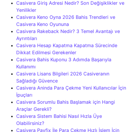
Casivera Giriş Adresi Nedir? Son Değişiklikler ve
Yenilikler
Casivera Keno Oyna 2026 Bahis Trendleri ve
Casivera Keno Oyununa
Casivera Rakeback Nedir? 3 Temel Avantajı ve
Ayrıntıları
Casivera Hesap Kapatma Kapatma Sürecinde
Dikkat Edilmesi Gerekenler
Casivera Bahis Kuponu 3 Adımda Başarıyla
Kullanımı
Casivera Lisans Bilgileri 2026 Casiveranın
Sağladığı Güvence
Casivera Aninda Para Çekme Yeni Kullanıcılar İçin
İpuçları
Casivera Sorumlu Bahis Başlamak için Hangi
Araçlar Gerekli?
Casivera Sistem Bahisi Nasıl Hızla Üye
Olabilirsiniz?
Casivera Payfix İle Para Çekme Hızlı İşlem İçin