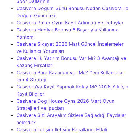
Spor Dallarının
Casivera Doğum Günü Bonusu Neden Casivera ile
Doğum Gününüzü
Casivera Poker Oyna Kayıt Adımları ve Detaylar
Casivera Hediye Bonusu 5 Başarıyla Kullanma
Yöntemi
Casivera Şikayet 2026 Mart Güncel İncelemeler
ve Kullanıcı Yorumları
Casivera İlk Yatırım Bonusu Var Mı? 3 Avantajı ve
Kazanç Fırsatları
Casivera Para Kazandırıyor Mu? Yeni Kullanıcılar
İçin 4 Strateji
Casivera’ya Kayıt Yapmak Kolay Mı? 2026 Yılı İçin
Kayıt Bilgileri
Casivera Dog House Oyna 2026 Mart Oyun
Stratejileri ve İpuçları
Casivera Sizi Arayalım Sizlere Sağladığı Faydalar
nelerdir?
Casivera İletişim İletişim Kanallarını Etkili