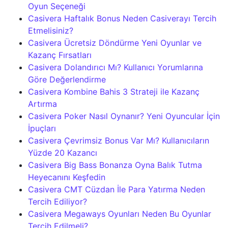
Oyun Seçeneği
Casivera Haftalık Bonus Neden Casiverayı Tercih
Etmelisiniz?
Casivera Ücretsiz Döndürme Yeni Oyunlar ve
Kazanç Fırsatları
Casivera Dolandırıcı Mı? Kullanıcı Yorumlarına
Göre Değerlendirme
Casivera Kombine Bahis 3 Strateji ile Kazanç
Artırma
Casivera Poker Nasıl Oynanır? Yeni Oyuncular İçin
İpuçları
Casivera Çevrimsiz Bonus Var Mı? Kullanıcıların
Yüzde 20 Kazancı
Casivera Big Bass Bonanza Oyna Balık Tutma
Heyecanını Keşfedin
Casivera CMT Cüzdan İle Para Yatırma Neden
Tercih Ediliyor?
Casivera Megaways Oyunları Neden Bu Oyunlar
Tercih Edilmeli?