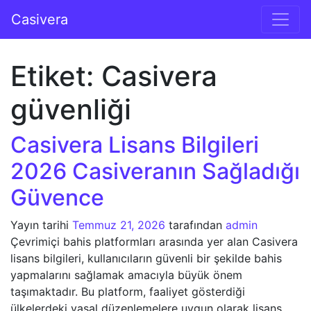
İçeriğe geç
Casivera
Ana gezinti
Etiket:
Casivera
güvenliği
Casivera Lisans Bilgileri
2026 Casiveranın Sağladığı
Güvence
Yayın tarihi
Temmuz 21, 2026
tarafından
admin
Çevrimiçi bahis platformları arasında yer alan Casivera
lisans bilgileri, kullanıcıların güvenli bir şekilde bahis
yapmalarını sağlamak amacıyla büyük önem
taşımaktadır. Bu platform, faaliyet gösterdiği
ülkelerdeki yasal düzenlemelere uygun olarak lisans