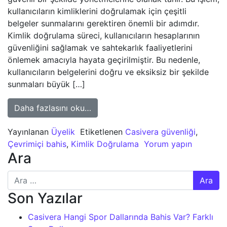
kullanıcıların kimliklerini doğrulamak için çeşitli
belgeler sunmalarını gerektiren önemli bir adımdır.
Kimlik doğrulama süreci, kullanıcıların hesaplarının
güvenliğini sağlamak ve sahtekarlık faaliyetlerini
önlemek amacıyla hayata geçirilmiştir. Bu nedenle,
kullanıcıların belgelerini doğru ve eksiksiz bir şekilde
sunmaları büyük […]
from Casivera Kimlik Doğrulama 4 
Daha fazlasını oku…
Yayınlanan
Üyelik
Etiketlenen
Casivera güvenliği
,
Çevrimiçi bahis
,
Kimlik Doğrulama
Yorum yapın
Ara
Arama:
Son Yazılar
Casivera Hangi Spor Dallarında Bahis Var? Farklı