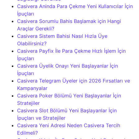
Casivera Aninda Para Çekme Yeni Kullanıcılar İçin
İpuçları
Casivera Sorumlu Bahis Başlamak için Hangi
Araçlar Gerekli?
Casivera Sistem Bahisi Nasıl Hızla Üye
Olabilirsiniz?
Casivera Payfix İle Para Çekme Hızlı İşlem İçin
İpuçları
Casivera Üyelik Onayı Yeni Başlayanlar İçin
İpuçları
Casivera Telegram Üyeler için 2026 Fırsatları ve
Kampanyalar
Casivera Poker Bölümü Yeni Başlayanlar İçin
Stratejiler
Casivera Slot Bölümü Yeni Başlayanlar İçin
İpuçları ve Stratejiler
Casivera Yeni Adresi Neden Casivera Tercih
Edilmeli?