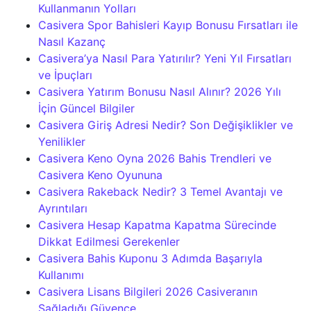
Kullanmanın Yolları
Casivera Spor Bahisleri Kayıp Bonusu Fırsatları ile
Nasıl Kazanç
Casivera’ya Nasıl Para Yatırılır? Yeni Yıl Fırsatları
ve İpuçları
Casivera Yatırım Bonusu Nasıl Alınır? 2026 Yılı
İçin Güncel Bilgiler
Casivera Giriş Adresi Nedir? Son Değişiklikler ve
Yenilikler
Casivera Keno Oyna 2026 Bahis Trendleri ve
Casivera Keno Oyununa
Casivera Rakeback Nedir? 3 Temel Avantajı ve
Ayrıntıları
Casivera Hesap Kapatma Kapatma Sürecinde
Dikkat Edilmesi Gerekenler
Casivera Bahis Kuponu 3 Adımda Başarıyla
Kullanımı
Casivera Lisans Bilgileri 2026 Casiveranın
Sağladığı Güvence