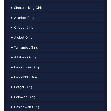
➤ Sheratonking Giriş
➤ Acarbet Giriş
➤ Orisbet Giriş
➤ Alobet Giriş
➤ Tamambet Giriş
➤ Alfabahis Giriş
➤ Bahisbudur Giriş
➤ Bahis1000 Giriş
➤ Betgar Giriş
➤ Beinwon Giriş
➤ Casinowon Giriş